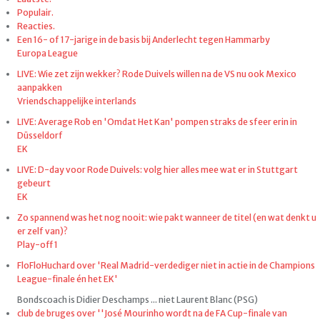
Populair.
Reacties.
Een 16- of 17-jarige in de basis bij Anderlecht tegen Hammarby
Europa League
LIVE: Wie zet zijn wekker? Rode Duivels willen na de VS nu ook Mexico
aanpakken
Vriendschappelijke interlands
LIVE: Average Rob en 'Omdat Het Kan' pompen straks de sfeer erin in
Düsseldorf
EK
LIVE: D-day voor Rode Duivels: volg hier alles mee wat er in Stuttgart
gebeurt
EK
Zo spannend was het nog nooit: wie pakt wanneer de titel (en wat denkt u
er zelf van)?
Play-off 1
FloFloHuchard over 'Real Madrid-verdediger niet in actie in de Champions
League-finale én het EK'
Bondscoach is Didier Deschamps ... niet Laurent Blanc (PSG)
club de bruges over ''José Mourinho wordt na de FA Cup-finale van