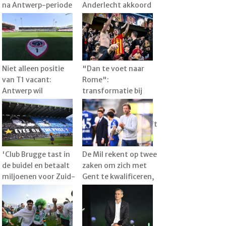
na Antwerp-periode
Anderlecht akkoord
gaat voetballen en
over transfer, speler
kiest voor aparte
al vertrokken naar
uitdaging
België
Niet alleen positie
"Dan te voet naar
van T1 vacant:
Rome":
Antwerp wil
transformatie bij
technische staf nog
KVM, met Raman als
verder verstevigen
1e spits en de droom
dat sterkhouder blijft
'Club Brugge tast in
De Mil rekent op twee
de buidel en betaalt
zaken om zich met
miljoenen voor Zuid-
Gent te kwalificeren,
Koreaan Lee Han-
maar veelbesproken
beom'
Kanga is groot
vraagteken