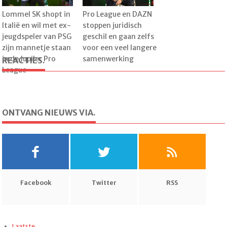
Lommel SK shopt in
Pro League en DAZN
Italië en wil met ex-
stoppen juridisch
jeugdspeler van PSG
geschil en gaan zelfs
zijn mannetje staan
voor een veel langere
in de Jupiler Pro
samenwerking
REACTIES.
League
ONTVANG NIEUWS VIA.
Facebook
Twitter
RSS
Laatste.