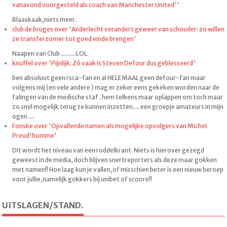
vanavond voorgesteld als coach van Manchester United''
Blaaskaak,niets meer.
club de bruges over 'Anderlecht verandert geweer van schouder: zo willen
ze transferzomer tot goed einde brengen'
Naapen van Club ..........LOL.
knuffel over 'Pijnlijk: Zó vaak is Steven Defour dus geblesseerd'
ben absoluut geen rsca-fan en al HELEMAAL geen defour-fan maar
volgens mij (en vele andere ) mag er zeker eens gekeken worden naar de
falingen van de medische staf . hem telkens maar oplappen om toch maar
zo snel mogelijk terug te kunnen inzetten.....een groepje amateurs in mijn
ogen ....
Fonske over 'Opvallende namen als mogelijke opvolgers van Michel
Preud'homme'
DIt wordt het niveau van een roddelkrant. Niets is hierover gezegd
geweest in de media, doch blijven snertreporters als deze maar gokken
met namen!! Hoe laag kun je vallen,of misschien beter is een nieuw beroep
voor jullie,namelijk gokkers bij unibet of scoore!!
UITSLAGEN/STAND.