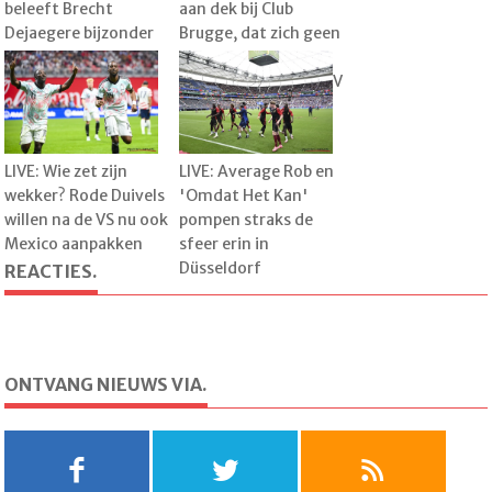
beleeft Brecht
aan dek bij Club
Dejaegere bijzonder
Brugge, dat zich geen
familiemoment:
misstap kan
"Dat was heel leuk"
veroorloven tegen KV
Kortrijk
LIVE: Wie zet zijn
LIVE: Average Rob en
wekker? Rode Duivels
'Omdat Het Kan'
willen na de VS nu ook
pompen straks de
Mexico aanpakken
sfeer erin in
Düsseldorf
REACTIES.
ONTVANG NIEUWS VIA.