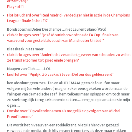
er zelf van)?
Play-off 1
FloFloHuchard over 'Real Madrid-verdediger niet in actie in de Champions
League-finale én het EK'
Bondscoach is Didier Deschamps ... niet Laurent Blanc (PSG)
club de bruges over ''José Mourinho wordt na de FA Cup-finale van
vanavond voorgesteld als coach van Manchester United''
Blaaskaak,niets meer.
club de bruges over 'Anderlecht verandert geweer van schouder: zo willen
ze transferzomer tot goed einde brengen'
Naapen van Club ..........LOL.
knuffel over 'Pijnlijk: Zó vaak is Steven Defour dus geblesseerd'
ben absoluut geen rsca-fan en al HELEMAAL geen defour-fan maar
volgens mij (en vele andere ) mag er zeker eens gekeken worden naar de
falingen van de medische staf . hem telkens maar oplappen om toch maar
zo snel mogelijk terug te kunnen inzetten.....een groepje amateurs in mijn
ogen ....
Fonske over 'Opvallende namen als mogelijke opvolgers van Michel
Preud'homme'
DIt wordt het niveau van een roddelkrant. Niets is hierover gezegd
geweest in de media, doch blijven snertreporters als deze maar gokken