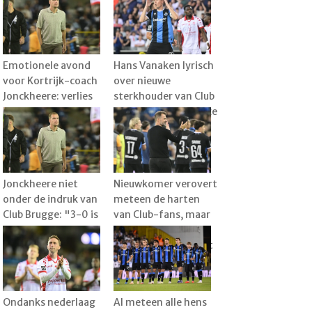
Emotionele avond
Hans Vanaken lyrisch
voor Kortrijk-coach
over nieuwe
Jonckheere: verlies
sterkhouder van Club
tegen Club wordt
Brugge: "Een serieuze
plots bijzaak
meerwaarde"
Jonckheere niet
Nieuwkomer verovert
onder de indruk van
meteen de harten
Club Brugge: "3-0 is
van Club-fans, maar
overdreven"
Leko weet wanneer
het pas echt goed zit
Ondanks nederlaag
Al meteen alle hens