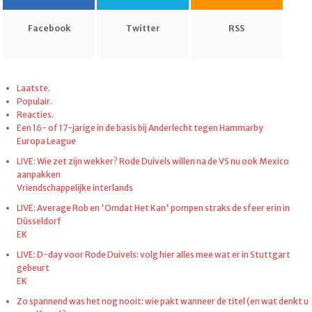
Facebook
Twitter
RSS
Laatste.
Populair.
Reacties.
Een 16- of 17-jarige in de basis bij Anderlecht tegen Hammarby
Europa League
LIVE: Wie zet zijn wekker? Rode Duivels willen na de VS nu ook Mexico
aanpakken
Vriendschappelijke interlands
LIVE: Average Rob en 'Omdat Het Kan' pompen straks de sfeer erin in
Düsseldorf
EK
LIVE: D-day voor Rode Duivels: volg hier alles mee wat er in Stuttgart
gebeurt
EK
Zo spannend was het nog nooit: wie pakt wanneer de titel (en wat denkt u