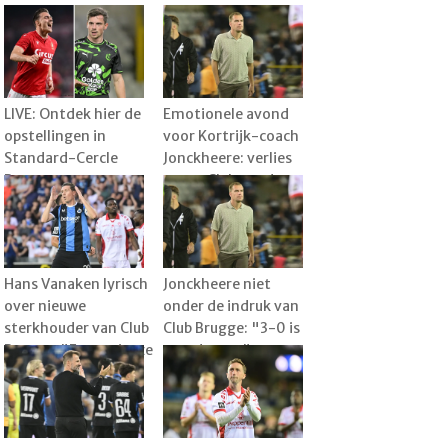
LIVE: Ontdek hier de
Emotionele avond
opstellingen in
voor Kortrijk-coach
Standard-Cercle
Jonckheere: verlies
Brugge
tegen Club wordt
plots bijzaak
Hans Vanaken lyrisch
Jonckheere niet
over nieuwe
onder de indruk van
sterkhouder van Club
Club Brugge: "3-0 is
Brugge: "Een serieuze
overdreven"
meerwaarde"