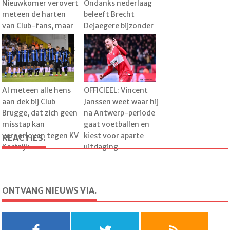
Nieuwkomer verovert
Ondanks nederlaag
meteen de harten
beleeft Brecht
van Club-fans, maar
Dejaegere bijzonder
Leko weet wanneer
familiemoment:
het pas echt goed zit
"Dat was heel leuk"
Al meteen alle hens
OFFICIEEL: Vincent
aan dek bij Club
Janssen weet waar hij
Brugge, dat zich geen
na Antwerp-periode
misstap kan
gaat voetballen en
veroorloven tegen KV
kiest voor aparte
REACTIES.
Kortrijk
uitdaging
ONTVANG NIEUWS VIA.