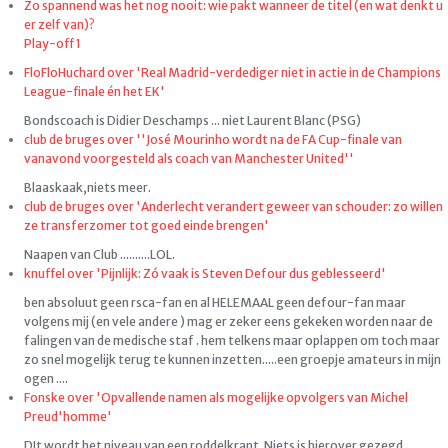
Zo spannend was het nog nooit: wie pakt wanneer de titel (en wat denkt u
er zelf van)?
Play-off 1
FloFloHuchard over 'Real Madrid-verdediger niet in actie in de Champions
League-finale én het EK'
Bondscoach is Didier Deschamps ... niet Laurent Blanc (PSG)
club de bruges over ''José Mourinho wordt na de FA Cup-finale van
vanavond voorgesteld als coach van Manchester United''
Blaaskaak,niets meer.
club de bruges over 'Anderlecht verandert geweer van schouder: zo willen
ze transferzomer tot goed einde brengen'
Naapen van Club ..........LOL.
knuffel over 'Pijnlijk: Zó vaak is Steven Defour dus geblesseerd'
ben absoluut geen rsca-fan en al HELEMAAL geen defour-fan maar
volgens mij (en vele andere ) mag er zeker eens gekeken worden naar de
falingen van de medische staf . hem telkens maar oplappen om toch maar
zo snel mogelijk terug te kunnen inzetten.....een groepje amateurs in mijn
ogen ....
Fonske over 'Opvallende namen als mogelijke opvolgers van Michel
Preud'homme'
DIt wordt het niveau van een roddelkrant. Niets is hierover gezegd