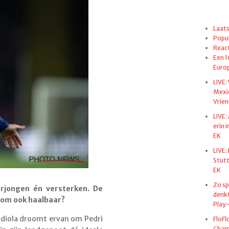
Laats
Popul
React
Een 1
Euro
LIVE:
Mexi
Vrien
LIVE:
erin 
EK
LIVE:
Stut
EK
Zo sp
rjongen én versterken. De
denkt
oom ook haalbaar?
Play-
rdiola droomt ervan om Pedri
FloFl
Champ