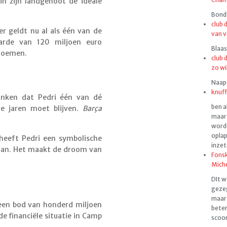
in zijn landgenoot dé ideale
Bonds
club 
r geldt nu al als één van de
van v
arde van 120 miljoen euro
Blaas
 noemen.
club 
zo wi
Naapen
knuff
anken dat Pedri één van dé
ben a
e jaren moet blijven.
Barça
maar 
worde
oplap
 heeft Pedri een symbolische
inzet
taan. Het maakt de droom van
Fonsk
Mich
DIt w
gezeg
maar 
een bod van honderd miljoen
beter
e financiële situatie in Camp
scoor