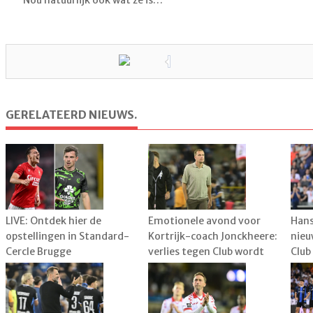
Nou natuurlijk ook wat ze is…
GERELATEERD NIEUWS.
LIVE: Ontdek hier de
Emotionele avond voor
Hans
opstellingen in Standard-
Kortrijk-coach Jonckheere:
nieu
Cercle Brugge
verlies tegen Club wordt
Club
plots bijzaak
mee