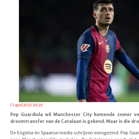
17 april 2025 20:20
Pep Guardiola wil Manchester City komende zomer ve
droomtransfer van de Catalaan is gekend. Maar is die dr
De Engelse én Spaanse media schrijven eensgezind: Pep Gua