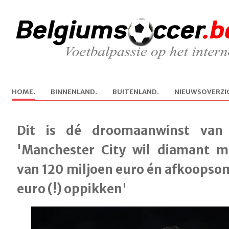
H
OME.
B
INNENLAND.
B
U
ITENLAND.
N
IEUWSOVERZI
Dit is dé droomaanwinst van 
'Manchester City wil diamant 
van 120 miljoen euro én afkoopsom
euro (!) oppikken'