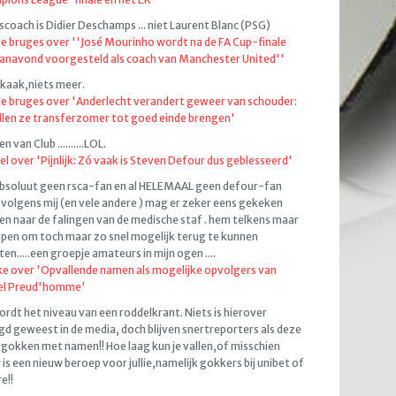
coach is Didier Deschamps ... niet Laurent Blanc (PSG)
de bruges over ''José Mourinho wordt na de FA Cup-finale
anavond voorgesteld als coach van Manchester United''
kaak,niets meer.
de bruges over 'Anderlecht verandert geweer van schouder:
llen ze transferzomer tot goed einde brengen'
 van Club ..........LOL.
el over 'Pijnlijk: Zó vaak is Steven Defour dus geblesseerd'
bsoluut geen rsca-fan en al HELEMAAL geen defour-fan
volgens mij (en vele andere ) mag er zeker eens gekeken
n naar de falingen van de medische staf . hem telkens maar
pen om toch maar zo snel mogelijk terug te kunnen
ten.....een groepje amateurs in mijn ogen ....
e over 'Opvallende namen als mogelijke opvolgers van
el Preud'homme'
ordt het niveau van een roddelkrant. Niets is hierover
d geweest in de media, doch blijven snertreporters als deze
gokken met namen!! Hoe laag kun je vallen,of misschien
 is een nieuw beroep voor jullie,namelijk gokkers bij unibet of
e!!