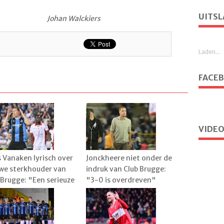
UITSL
Johan Walckiers
Laden...
FACE
VIDEO
 Vanaken lyrisch over
Jonckheere niet onder de
we sterkhouder van
indruk van Club Brugge:
 Brugge: "Een serieuze
"3-0 is overdreven"
rwaarde"