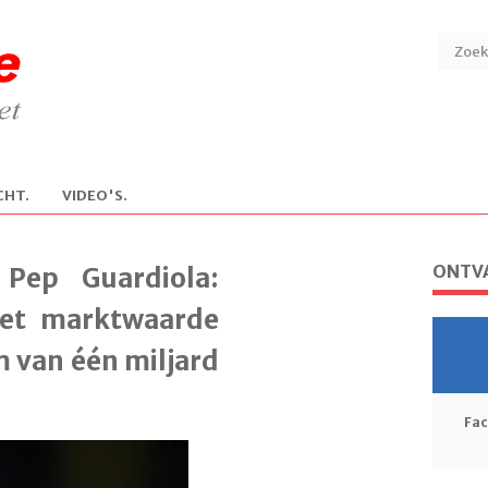
CHT.
V
IDEO'S.
ONTVA
Pep Guardiola:
met marktwaarde
 van één miljard
Fa