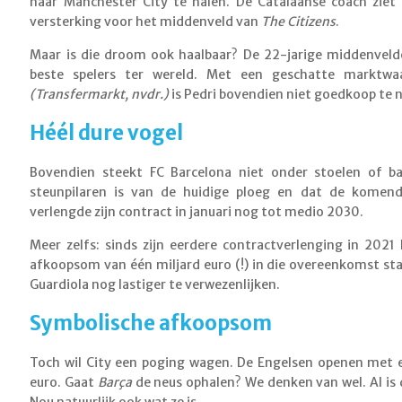
naar Manchester City te halen. De Catalaanse coach ziet 
versterking voor het middenveld van
The Citizens
.
Maar is die droom ook haalbaar? De 22-jarige middenvelde
beste spelers ter wereld. Met een geschatte marktwa
(Transfermarkt, nvdr.)
is Pedri bovendien niet goedkoop te
Héél dure vogel
Bovendien steekt FC Barcelona niet onder stoelen of b
steunpilaren is van de huidige ploeg en dat de komend
verlengde zijn contract in januari nog tot medio 2030.
Meer zelfs: sinds zijn eerdere contractverlenging in 2021
afkoopsom van één miljard euro (!) in die overeenkomst s
Guardiola nog lastiger te verwezenlijken.
Symbolische afkoopsom
Toch wil City een poging wagen. De Engelsen openen met 
euro. Gaat
Barça
de neus ophalen? We denken van wel. Al is d