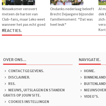
Nieuwkomer verovert
Ondanks nederlaag beleeft
Al m
meteen de harten van
Brecht Dejaegere bijzonder
dek 
Club-fans, maar Leko weet
familiemoment: "Dat was
zich
wanneer het pas echt goed
heel leuk"
vero
zit
Kort
REACTIES.
OVER ONS...
NAVIGATIE.
CONTACTGEGEVENS.
H
OME.
DISCLAIMER.
B
INNENLAND
RSS.
B
U
ITENLAND
NIEUWS, UITSLAGEN EN STANDEN
N
IEUWSOVER
GRATIS OP JOUW SITE.
V
IDEO'S.
COOKIES INSTELLINGEN