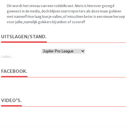
DIt wordt het niveau van een roddelkrant. Niets is hierover gezegd
geweest in de media, doch blijven snertreporters als deze maar gokken
met namen!! Hoe laag kun je vallen,of misschien beter is een nieuw beroep
voor jullie,namelijk gokkers bij unibet of scoore!!
UITSLAGEN/STAND.
Laden...
FACEBOOK.
VIDEO'S.