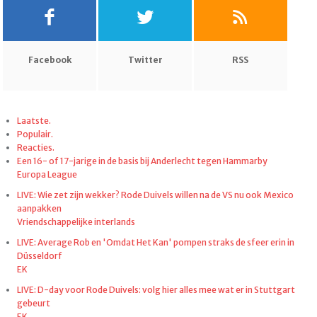
Facebook
Twitter
RSS
Laatste.
Populair.
Reacties.
Een 16- of 17-jarige in de basis bij Anderlecht tegen Hammarby
Europa League
LIVE: Wie zet zijn wekker? Rode Duivels willen na de VS nu ook Mexico
aanpakken
Vriendschappelijke interlands
LIVE: Average Rob en 'Omdat Het Kan' pompen straks de sfeer erin in
Düsseldorf
EK
LIVE: D-day voor Rode Duivels: volg hier alles mee wat er in Stuttgart
gebeurt
EK