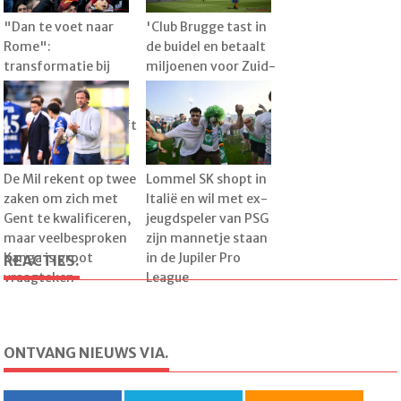
"Dan te voet naar
'Club Brugge tast in
Rome":
de buidel en betaalt
transformatie bij
miljoenen voor Zuid-
KVM, met Raman als
Koreaan Lee Han-
1e spits en de droom
beom'
dat sterkhouder blijft
De Mil rekent op twee
Lommel SK shopt in
zaken om zich met
Italië en wil met ex-
Gent te kwalificeren,
jeugdspeler van PSG
maar veelbesproken
zijn mannetje staan
Kanga is groot
in de Jupiler Pro
REACTIES.
vraagteken
League
ONTVANG NIEUWS VIA.