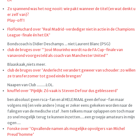
Zo spannend was het nog nooit: wie pakt wanneer de titel (en wat denkt u
er zelf van)?
Play-off 1
FloFloHuchard over 'Real Madrid-verdediger niet in actie in de Champions
League-finale én het EK'
Bondscoach is Didier Deschamps ... niet Laurent Blanc (PSG)
club de bruges over ''José Mourinho wordt na de FA Cup-finale van
vanavond voorgesteld als coach van Manchester United''
Blaaskaak,niets meer.
club de bruges over 'Anderlecht verandert geweer van schouder: zo willen
ze transferzomer tot goed einde brengen'
Naapen van Club ..........LOL.
knuffel over 'Pijnlijk: Zó vaak is Steven Defour dus geblesseerd'
ben absoluut geen rsca-fan en al HELEMAAL geen defour-fan maar
volgens mij (en vele andere ) mag er zeker eens gekeken worden naar de
falingen van de medische staf . hem telkens maar oplappen om toch maar
zo snel mogelijk terug te kunnen inzetten.....een groepje amateurs in mijn
ogen ....
Fonske over 'Opvallende namen als mogelijke opvolgers van Michel
Preud'homme'