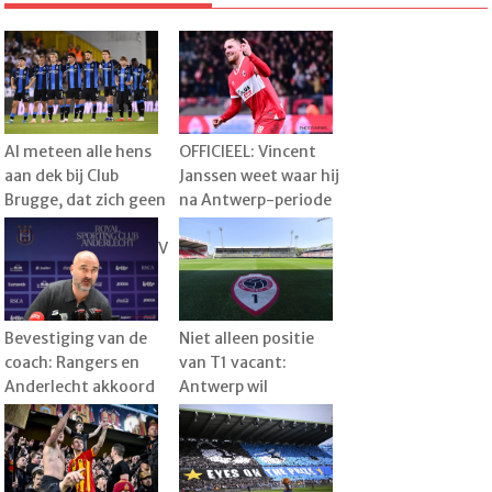
Al meteen alle hens
OFFICIEEL: Vincent
aan dek bij Club
Janssen weet waar hij
Brugge, dat zich geen
na Antwerp-periode
misstap kan
gaat voetballen en
veroorloven tegen KV
kiest voor aparte
Kortrijk
uitdaging
Bevestiging van de
Niet alleen positie
coach: Rangers en
van T1 vacant:
Anderlecht akkoord
Antwerp wil
over transfer, speler
technische staf nog
al vertrokken naar
verder verstevigen
België