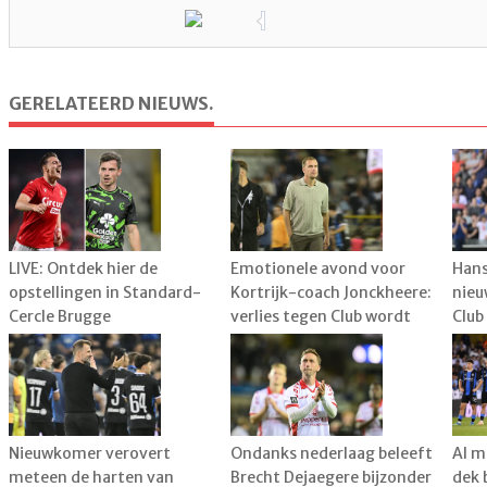
GERELATEERD NIEUWS.
LIVE: Ontdek hier de
Emotionele avond voor
Hans
opstellingen in Standard-
Kortrijk-coach Jonckheere:
nieu
Cercle Brugge
verlies tegen Club wordt
Club
plots bijzaak
mee
Nieuwkomer verovert
Ondanks nederlaag beleeft
Al m
meteen de harten van
Brecht Dejaegere bijzonder
dek 