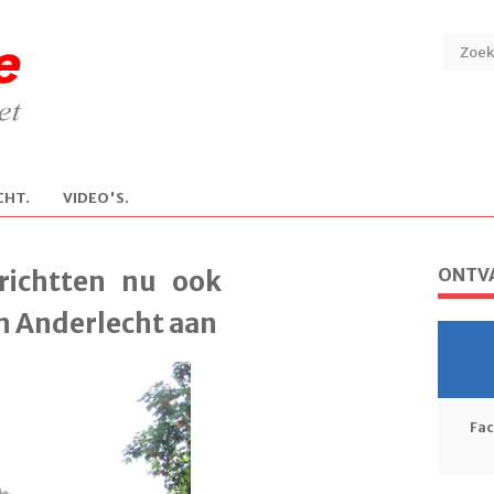
CHT.
V
IDEO'S.
ONTVA
richtten nu ook
n Anderlecht aan
Fa