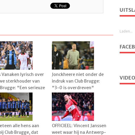
UITSL
Laden...
FACE
 Vanaken lyrisch over
Jonckheere niet onder de
VIDEO
we sterkhouder van
indruk van Club Brugge:
 Brugge: "Een serieuze
"3-0 is overdreven"
rwaarde"
eteen alle hens aan
OFFICIEEL: Vincent Janssen
bij Club Brugge, dat
weet waar hij na Antwerp-