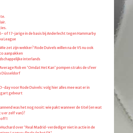
te.
air.
ies.
6- of 17-jarige in de basis bij Anderlecht tegen Hammarby
pa League
 Wie zet zijn wekker? Rode Duivels willen na de VS nu ook
co aanpakken
dschappelijke interlands
 Average Rob en 'Omdat Het Kan' pompen straks de sfeer
in Düsseldorf
 D-day voor Rode Duivels: volg hier alles mee wat er in
tgart gebeurt
annend was het nog nooit: wie pakt wanneer de titel (en wat
 u er zelf van)?
off 1
oHuchard over 'Real Madrid-verdediger niet in actie in de
ions League-finale én het EK'