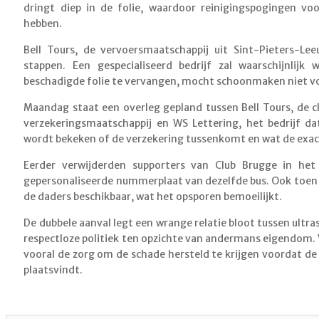
dringt diep in de folie, waardoor reinigingspogingen vo
hebben.
Bell Tours, de­ vervoersmaatschappij uit Sint-Pieters-Le
stappen. Een gespecialiseerd bedrijf zal waarschijnlij
beschadigde folie te vervangen, mocht schoonmaken niet v
Maandag staat een overleg gepland tussen Bell Tours, de c
verzekeringsmaatschappij en WS Lettering, het bedrijf dat
wordt bekeken of de verzekering tussenkomt en wat de exac
Eerder verwijderden supporters van Club Brugge in het
gepersonaliseerde nummerplaat van dezelfde bus. Ook toen
de daders beschikbaar, wat het opsporen bemoeilijkt.
De dubbele aanval legt een wrange relatie bloot tussen ultras
respectloze politiek ten opzichte van andermans eigendom.
vooral de zorg om de schade hersteld te krijgen voordat de
plaatsvindt.