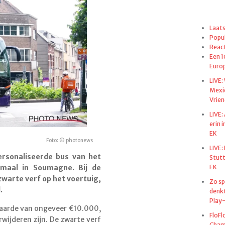
Laats
Popul
React
Een 1
Euro
LIVE:
Mexi
Vrien
LIVE:
erin 
EK
Foto: © photonews
LIVE:
ersonaliseerde bus van het
Stut
EK
tmaal in Soumagne. Bij de
warte verf op het voertuig,
Zo sp
.
denkt
Play-
r waarde van ongeveer €10.000,
FloFl
wijderen zijn. De zwarte verf
Champ