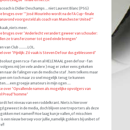
coach is Didier Deschamps ... niet Laurent Blanc (PSG)
de bruges over ''José Mourinho wordt na de FA Cup-finale
anavond voorgesteld als coach van Manchester United''
kaak,niets meer.
de bruges over 'Anderlecht verandert geweer van schouder:
llen ze transferzomer tot goed einde brengen'
 van Club ..........LOL.
el over 'Pijnlijk: Zó vaak is Steven Defour dus geblesseerd'
bsoluut geen rsca-fan en al HELEMAAL geen defour-fan
volgens mij (en vele andere ) mag er zeker eens gekeken
n naar de falingen van de medische staf . hem telkens maar
pen om toch maar zo snel mogelijk terug te kunnen
ten.....een groepje amateurs in mijn ogen ....
e over 'Opvallende namen als mogelijke opvolgers van
el Preud'homme'
ordt het niveau van een roddelkrant. Niets is hierover
d geweest in de media, doch blijven snertreporters als deze
gokken met namen!! Hoe laag kun je vallen,of misschien
 is een nieuw beroep voor jullie,namelijk gokkers bij unibet of
e!!