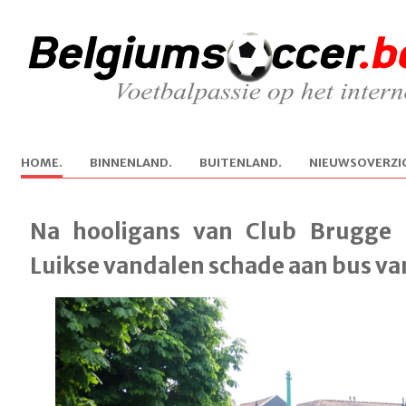
H
OME.
B
INNENLAND.
B
U
ITENLAND.
N
IEUWSOVERZI
Na hooligans van Club Brugge 
Luikse vandalen schade aan bus va