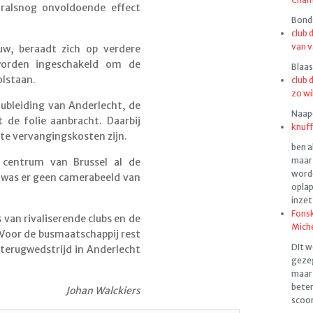
oralsnog onvoldoende effect
Bonds
club 
van v
euw, beraadt zich op verdere
k worden ingeschakeld om de
Blaas
olstaan.
club 
zo wi
lubleiding van Anderlecht, de
Naapen
 de folie aanbracht. Daarbij
knuff
te vervangingskosten zijn.
ben a
maar 
 centrum van Brussel al de
worde
 was er geen camerabeeld van
oplap
inzet
Fonsk
 van rivaliserende clubs en de
Mich
 Voor de busmaatschappij rest
DIt w
 terugwedstrijd in Anderlecht
gezeg
maar 
beter
Johan Walckiers
scoor