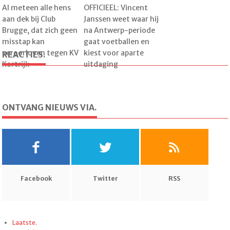
Al meteen alle hens
OFFICIEEL: Vincent
aan dek bij Club
Janssen weet waar hij
Brugge, dat zich geen
na Antwerp-periode
misstap kan
gaat voetballen en
veroorloven tegen KV
kiest voor aparte
REACTIES.
Kortrijk
uitdaging
ONTVANG NIEUWS VIA.
Facebook
Twitter
RSS
Laatste.