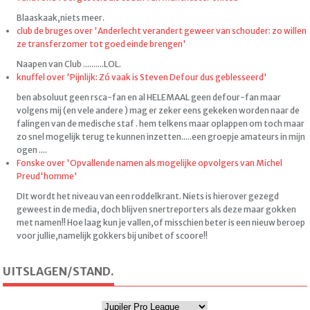
Blaaskaak,niets meer.
club de bruges over 'Anderlecht verandert geweer van schouder: zo willen
ze transferzomer tot goed einde brengen'
Naapen van Club ..........LOL.
knuffel over 'Pijnlijk: Zó vaak is Steven Defour dus geblesseerd'
ben absoluut geen rsca-fan en al HELEMAAL geen defour-fan maar
volgens mij (en vele andere ) mag er zeker eens gekeken worden naar de
falingen van de medische staf . hem telkens maar oplappen om toch maar
zo snel mogelijk terug te kunnen inzetten.....een groepje amateurs in mijn
ogen ....
Fonske over 'Opvallende namen als mogelijke opvolgers van Michel
Preud'homme'
DIt wordt het niveau van een roddelkrant. Niets is hierover gezegd
geweest in de media, doch blijven snertreporters als deze maar gokken
met namen!! Hoe laag kun je vallen,of misschien beter is een nieuw beroep
voor jullie,namelijk gokkers bij unibet of scoore!!
UITSLAGEN/STAND.