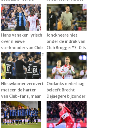
Brugge
tegen Club wordt
plots bijzaak
Hans Vanaken lyrisch
Jonckheere niet
over nieuwe
onder de indruk van
sterkhouder van Club
Club Brugge: "3-0 is
Brugge: "Een serieuze
overdreven"
meerwaarde"
Nieuwkomer verovert
Ondanks nederlaag
meteen de harten
beleeft Brecht
van Club-fans, maar
Dejaegere bijzonder
Leko weet wanneer
familiemoment:
het pas echt goed zit
"Dat was heel leuk"