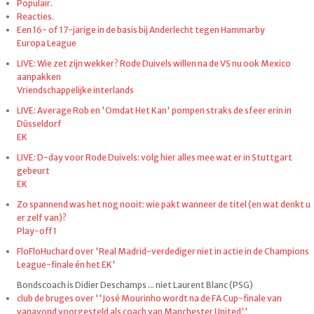
Populair.
Reacties.
Een 16- of 17-jarige in de basis bij Anderlecht tegen Hammarby
Europa League
LIVE: Wie zet zijn wekker? Rode Duivels willen na de VS nu ook Mexico
aanpakken
Vriendschappelijke interlands
LIVE: Average Rob en 'Omdat Het Kan' pompen straks de sfeer erin in
Düsseldorf
EK
LIVE: D-day voor Rode Duivels: volg hier alles mee wat er in Stuttgart
gebeurt
EK
Zo spannend was het nog nooit: wie pakt wanneer de titel (en wat denkt u
er zelf van)?
Play-off 1
FloFloHuchard over 'Real Madrid-verdediger niet in actie in de Champions
League-finale én het EK'
Bondscoach is Didier Deschamps ... niet Laurent Blanc (PSG)
club de bruges over ''José Mourinho wordt na de FA Cup-finale van
vanavond voorgesteld als coach van Manchester United''