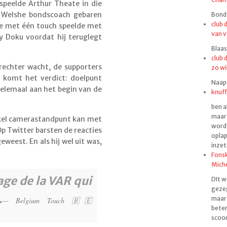
 speelde Arthur Theate in die
e Welshe bondscoach gebaren
Bonds
club 
die met één touch speelde met
van v
y Doku voordat hij teruglegt
Blaas
club 
dsrechter wacht, de supporters
zo wi
 komt het verdict: doelpunt
Naapen
 helemaal aan het begin van de
knuff
ben a
maar 
enkel camerastandpunt kan met
worde
Op Twitter barsten de reacties
oplap
geweest. En als hij wel uit was,
inzet
Fonsk
Mich
age de la VAR qui
DIt w
gezeg
.
maar 
— Belgium Touch 🇧🇪
beter
scoor