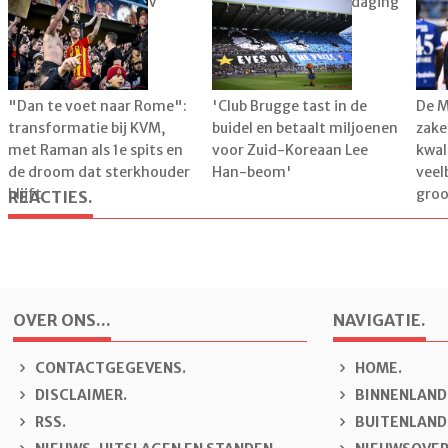
veroorloven tegen KV
kiest voor aparte uitdaging
spel
Kortrijk
Belg
"Dan te voet naar Rome":
'Club Brugge tast in de
De M
transformatie bij KVM,
buidel en betaalt miljoenen
zake
met Raman als 1e spits en
voor Zuid-Koreaan Lee
kwal
de droom dat sterkhouder
Han-beom'
veel
blijft
groo
REACTIES.
OVER ONS...
NAVIGATIE.
CONTACTGEGEVENS.
H
OME.
DISCLAIMER.
B
INNENLAND
RSS.
B
U
ITENLAND