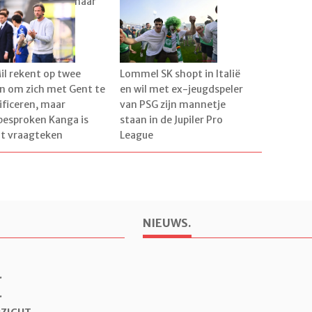
er al vertrokken naar
verstevigen
ië
il rekent op twee
Lommel SK shopt in Italië
n om zich met Gent te
en wil met ex-jeugdspeler
ificeren, maar
van PSG zijn mannetje
besproken Kanga is
staan in de Jupiler Pro
t vraagteken
League
NIEUWS.
.
.