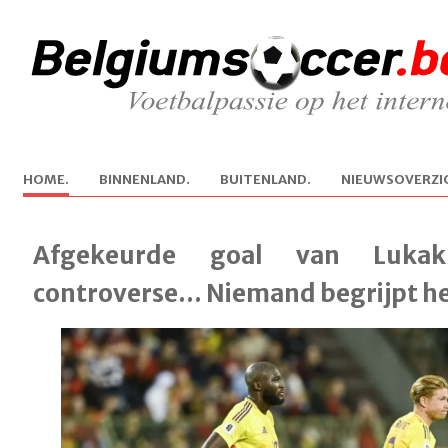
H
OME.
B
INNENLAND.
B
U
ITENLAND.
N
IEUWSOVERZI
Afgekeurde goal van Luka
controverse... Niemand begrijpt h