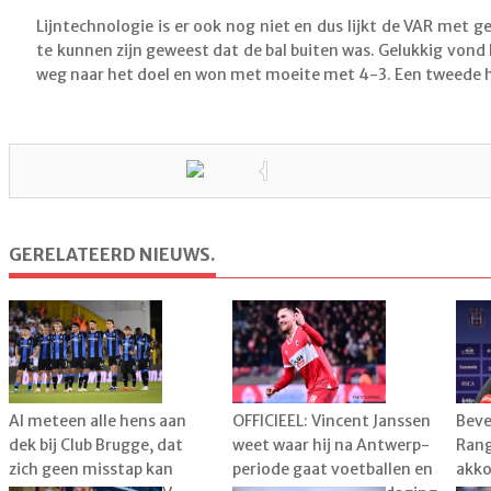
Lijntechnologie is er ook nog niet en dus lijkt de VAR met 
te kunnen zijn geweest dat de bal buiten was. Gelukkig vond 
weg naar het doel en won met moeite met 4-3. Een tweede h
GERELATEERD NIEUWS.
Al meteen alle hens aan
OFFICIEEL: Vincent Janssen
Beve
dek bij Club Brugge, dat
weet waar hij na Antwerp-
Rang
zich geen misstap kan
periode gaat voetballen en
akko