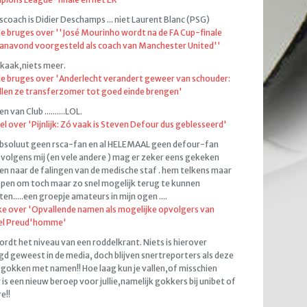
coach is Didier Deschamps ... niet Laurent Blanc (PSG)
de bruges over ''José Mourinho wordt na de FA Cup-finale
anavond voorgesteld als coach van Manchester United''
kaak,niets meer.
de bruges over 'Anderlecht verandert geweer van schouder:
llen ze transferzomer tot goed einde brengen'
 van Club ..........LOL.
el over 'Pijnlijk: Zó vaak is Steven Defour dus geblesseerd'
bsoluut geen rsca-fan en al HELEMAAL geen defour-fan
volgens mij (en vele andere ) mag er zeker eens gekeken
n naar de falingen van de medische staf . hem telkens maar
pen om toch maar zo snel mogelijk terug te kunnen
ten.....een groepje amateurs in mijn ogen ....
e over 'Opvallende namen als mogelijke opvolgers van
el Preud'homme'
ordt het niveau van een roddelkrant. Niets is hierover
d geweest in de media, doch blijven snertreporters als deze
gokken met namen!! Hoe laag kun je vallen,of misschien
 is een nieuw beroep voor jullie,namelijk gokkers bij unibet of
e!!