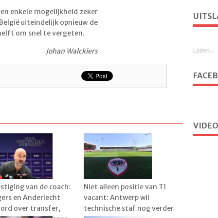
geen enkele mogelijkheid zeker
UITSL
België uiteindelijk opnieuw de
elft om snel te vergeten.
Laden...
Johan Walckiers
FACE
VIDEO
stiging van de coach:
Niet alleen positie van T1
ers en Anderlecht
vacant: Antwerp wil
ord over transfer,
technische staf nog verder