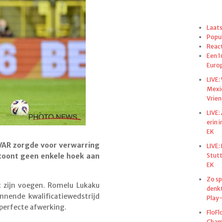
Laats
Popul
React
Een 1
Euro
LIVE:
Mexi
Vrien
LIVE:
erin 
EK
VAR zorgde voor verwarring
LIVE:
Stut
 toont geen enkele hoek aan
EK
Zo sp
t zijn voegen. Romelu Lukaku
denkt
annende kwalificatiewedstrijd
Play-
 perfecte afwerking.
FloFl
Champ