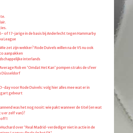
te.
air.
ies.
6- of 17-jarige in de basis bij Anderlecht tegen Hammarby
pa League
 Wie zet zijn wekker? Rode Duivels willen na de VS nu ook
co aanpakken
dschappelijke interlands
 Average Rob en 'Omdat Het Kan' pompen straks de sfeer
in Düsseldorf
 D-day voor Rode Duivels: volg hier alles mee wat er in
tgart gebeurt
annend was het nog nooit: wie pakt wanneer de titel (en wat
 u er zelf van)?
off 1
oHuchard over 'Real Madrid-verdediger niet in actie in de
ions League-finale én het EK'