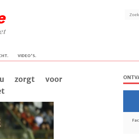
CHT.
V
IDEO'S.
ONTVA
ku zorgt voor
et
Fa