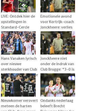
LIVE: Ontdek hier de
Emotionele avond
opstellingen in
voor Kortrijk-coach
Standard-Cercle
Jonckheere: verlies
Brugge
tegen Club wordt
plots bijzaak
Hans Vanaken lyrisch
Jonckheere niet
over nieuwe
onder de indruk van
sterkhouder van Club
Club Brugge: "3-0 is
Brugge: "Een serieuze
overdreven"
meerwaarde"
Nieuwkomer verovert
Ondanks nederlaag
meteen de harten
beleeft Brecht