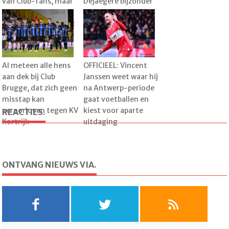
van Club-fans, maar
Dejaegere bijzonder
Leko weet wanneer
familiemoment:
het pas echt goed zit
"Dat was heel leuk"
Al meteen alle hens
OFFICIEEL: Vincent
aan dek bij Club
Janssen weet waar hij
Brugge, dat zich geen
na Antwerp-periode
misstap kan
gaat voetballen en
veroorloven tegen KV
kiest voor aparte
REACTIES.
Kortrijk
uitdaging
ONTVANG NIEUWS VIA.