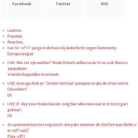
Facebook
Twitter
RSS
Laatste.
Populair.
Reacties.
Een 16- of 17-jarige in de basis bij Anderlecht tegen Hammarby
Europa League
LIVE: Wie zet zijn wekker? Rode Duivels willen na de VS nu ook Mexico
aanpakken
Vriendschappelijke interlands
LIVE: Average Rob en 'Omdat Het Kan' pompen straks de sfeer erin in
Düsseldorf
EK
LIVE: D-day voor Rode Duivels: volg hier alles mee wat er in Stuttgart
gebeurt
EK
Zo spannend was het nog nooit: wie pakt wanneer de titel (en wat denkt u
er zelf van)?
Play-off 1