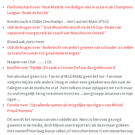
FloFloHuchard over 'Real Madrid-verdediger niet in actie in de Champions
League-finale én het EK'
Bondscoach is Didier Deschamps ... niet Laurent Blanc (PSG)
club de bruges over ''José Mourinho wordt na de FA Cup-finale van
vanavond voorgesteld als coach van Manchester United''
Blaaskaak,niets meer.
club de bruges over 'Anderlecht verandert geweer van schouder: zo willen
ze transferzomer tot goed einde brengen'
Naapen van Club ..........LOL.
knuffel over 'Pijnlijk: Zó vaak is Steven Defour dus geblesseerd'
ben absoluut geen rsca-fan en al HELEMAAL geen defour-fan maar
volgens mij (en vele andere ) mag er zeker eens gekeken worden naar de
falingen van de medische staf . hem telkens maar oplappen om toch maar
zo snel mogelijk terug te kunnen inzetten.....een groepje amateurs in mijn
ogen ....
Fonske over 'Opvallende namen als mogelijke opvolgers van Michel
Preud'homme'
DIt wordt het niveau van een roddelkrant. Niets is hierover gezegd
geweest in de media, doch blijven snertreporters als deze maar gokken
met namen!! Hoe laag kun je vallen,of misschien beter is een nieuw beroep