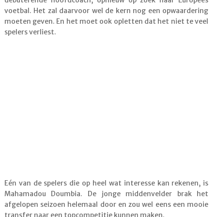
debuterende hoofdcoach, opnieuw op zoek naar Europees
voetbal. Het zal daarvoor wel de kern nog een opwaardering
moeten geven. En het moet ook opletten dat het niet te veel
spelers verliest.
Eén van de spelers die op heel wat interesse kan rekenen, is
Mahamadou Doumbia. De jonge middenvelder brak het
afgelopen seizoen helemaal door en zou wel eens een mooie
transfer naar een topcompetitie kunnen maken.