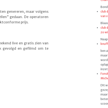
Bonds
sten genereren, maar volgens
club 
van v
ellen” gedaan. De operatoren
ktconforme prijs.
Blaas
club 
zo wi
Naapen
eekend live en gratis zien van
knuff
ok gevolgd en gefilmd om te
ben a
maar 
worde
oplap
inzet
Fonsk
Mich
DIt w
gezeg
maar 
beter
scoor