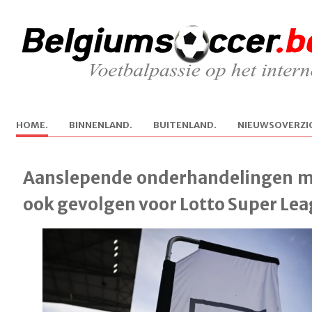
H
OME.
B
INNENLAND.
B
U
ITENLAND.
N
IEUWSOVERZI
Aanslepende onderhandelingen 
ook gevolgen voor Lotto Super Le