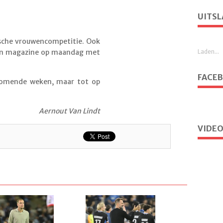
UITSL
ische vrouwencompetitie. Ook
Laden...
een magazine op maandag met
FACE
 komende weken, maar tot op
Aernout Van Lindt
VIDEO