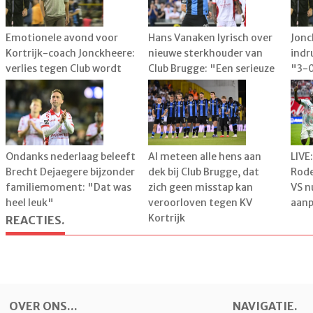
Emotionele avond voor
Hans Vanaken lyrisch over
Jonc
Kortrijk-coach Jonckheere:
nieuwe sterkhouder van
indr
verlies tegen Club wordt
Club Brugge: "Een serieuze
"3-0
plots bijzaak
meerwaarde"
Ondanks nederlaag beleeft
Al meteen alle hens aan
LIVE
Brecht Dejaegere bijzonder
dek bij Club Brugge, dat
Rode
familiemoment: "Dat was
zich geen misstap kan
VS n
heel leuk"
veroorloven tegen KV
aan
Kortrijk
REACTIES.
OVER ONS...
NAVIGATIE.