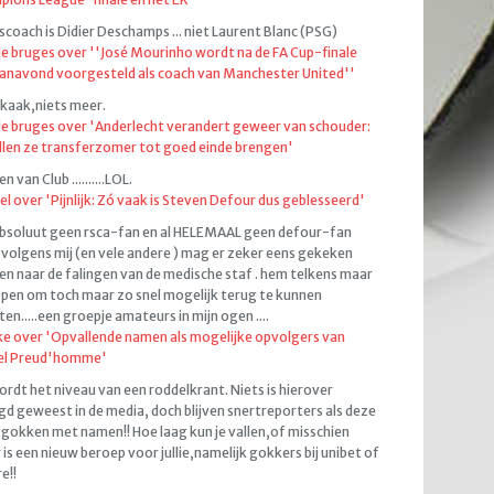
coach is Didier Deschamps ... niet Laurent Blanc (PSG)
de bruges over ''José Mourinho wordt na de FA Cup-finale
anavond voorgesteld als coach van Manchester United''
kaak,niets meer.
de bruges over 'Anderlecht verandert geweer van schouder:
llen ze transferzomer tot goed einde brengen'
 van Club ..........LOL.
el over 'Pijnlijk: Zó vaak is Steven Defour dus geblesseerd'
bsoluut geen rsca-fan en al HELEMAAL geen defour-fan
volgens mij (en vele andere ) mag er zeker eens gekeken
n naar de falingen van de medische staf . hem telkens maar
pen om toch maar zo snel mogelijk terug te kunnen
ten.....een groepje amateurs in mijn ogen ....
e over 'Opvallende namen als mogelijke opvolgers van
el Preud'homme'
ordt het niveau van een roddelkrant. Niets is hierover
d geweest in de media, doch blijven snertreporters als deze
gokken met namen!! Hoe laag kun je vallen,of misschien
 is een nieuw beroep voor jullie,namelijk gokkers bij unibet of
e!!