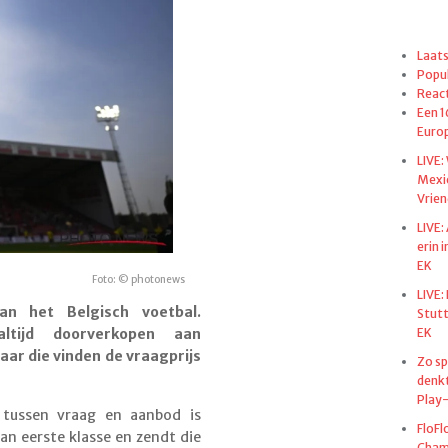
Laats
Popul
React
Een 1
Euro
LIVE:
Mexi
Vrien
LIVE:
erin 
EK
Foto: © photonews
LIVE:
an het Belgisch voetbal.
Stut
EK
ltijd doorverkopen aan
ar die vinden de vraagprijs
Zo sp
denkt
Play-
 tussen vraag en aanbod is
FloFl
an eerste klasse en zendt die
Champ