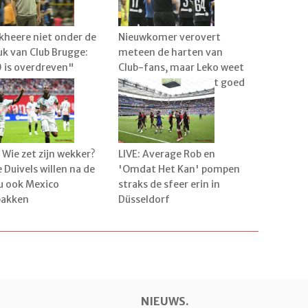
kheere niet onder de
Nieuwkomer verovert
uk van Club Brugge:
meteen de harten van
 is overdreven"
Club-fans, maar Leko weet
wanneer het pas echt goed
zit
: Wie zet zijn wekker?
LIVE: Average Rob en
 Duivels willen na de
'Omdat Het Kan' pompen
u ook Mexico
straks de sfeer erin in
pakken
Düsseldorf
NIEUWS.