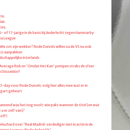
te.
air.
ies.
6- of 17-jarige in de basis bij Anderlecht tegen Hammarby
pa League
 Wie zet zijn wekker? Rode Duivels willen na de VS nu ook
co aanpakken
dschappelijke interlands
 Average Rob en 'Omdat Het Kan' pompen straks de sfeer
in Düsseldorf
 D-day voor Rode Duivels: volg hier alles mee wat er in
tgart gebeurt
annend was het nog nooit: wie pakt wanneer de titel (en wat
 u er zelf van)?
off 1
oHuchard over 'Real Madrid-verdediger niet in actie in de
ions League-finale én het EK'