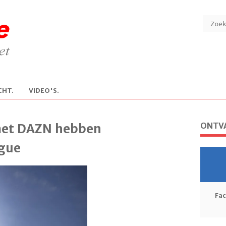
CHT.
V
IDEO'S.
ONTVA
met DAZN hebben
ague
Fa