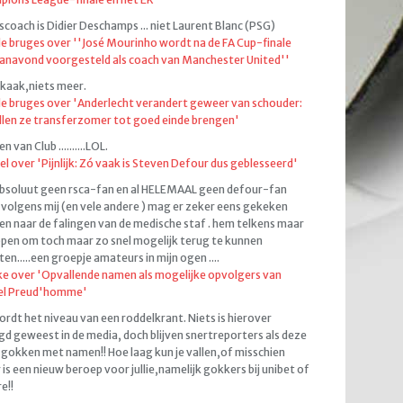
coach is Didier Deschamps ... niet Laurent Blanc (PSG)
de bruges over ''José Mourinho wordt na de FA Cup-finale
anavond voorgesteld als coach van Manchester United''
kaak,niets meer.
de bruges over 'Anderlecht verandert geweer van schouder:
llen ze transferzomer tot goed einde brengen'
 van Club ..........LOL.
el over 'Pijnlijk: Zó vaak is Steven Defour dus geblesseerd'
bsoluut geen rsca-fan en al HELEMAAL geen defour-fan
volgens mij (en vele andere ) mag er zeker eens gekeken
n naar de falingen van de medische staf . hem telkens maar
pen om toch maar zo snel mogelijk terug te kunnen
ten.....een groepje amateurs in mijn ogen ....
e over 'Opvallende namen als mogelijke opvolgers van
el Preud'homme'
ordt het niveau van een roddelkrant. Niets is hierover
d geweest in de media, doch blijven snertreporters als deze
gokken met namen!! Hoe laag kun je vallen,of misschien
 is een nieuw beroep voor jullie,namelijk gokkers bij unibet of
e!!