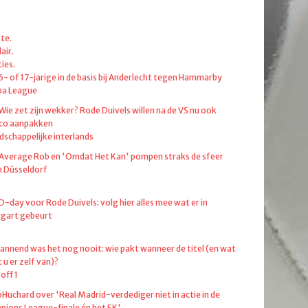
te.
air.
ies.
6- of 17-jarige in de basis bij Anderlecht tegen Hammarby
pa League
 Wie zet zijn wekker? Rode Duivels willen na de VS nu ook
co aanpakken
dschappelijke interlands
 Average Rob en 'Omdat Het Kan' pompen straks de sfeer
in Düsseldorf
 D-day voor Rode Duivels: volg hier alles mee wat er in
tgart gebeurt
annend was het nog nooit: wie pakt wanneer de titel (en wat
 u er zelf van)?
off 1
oHuchard over 'Real Madrid-verdediger niet in actie in de
ions League-finale én het EK'