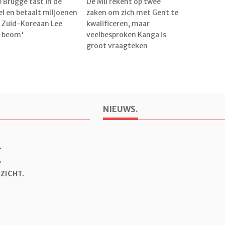
b Brugge tast in de
De Mil rekent op twee
el en betaalt miljoenen
zaken om zich met Gent te
 Zuid-Koreaan Lee
kwalificeren, maar
-beom'
veelbesproken Kanga is
groot vraagteken
NIEUWS.
.
.
ZICHT.