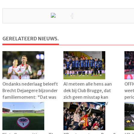
GERELATEERD NIEUWS.
Ondanks nederlaag beleeft
Al meteen alle hens aan
OFFI
Brecht Dejaegere bijzonder
dek bij Club Brugge, dat
weet
familiemoment: "Dat was
zich geen misstap kan
peri
heel leuk"
veroorloven tegen KV
kies
Kortrijk