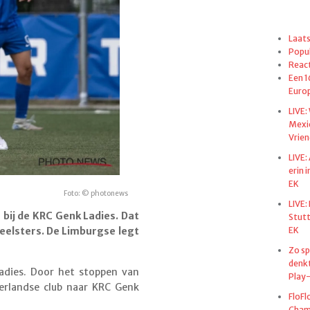
Laats
Popul
React
Een 1
Euro
LIVE:
Mexi
Vrien
LIVE:
erin 
EK
Foto: © photonews
LIVE:
 bij de KRC Genk Ladies. Dat
Stut
EK
eelsters. De Limburgse legt
Zo sp
denkt
Ladies. Door het stoppen van
Play-
ederlandse club naar KRC Genk
FloFl
Champ