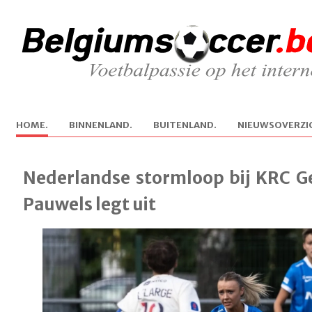
H
OME.
B
INNENLAND.
B
U
ITENLAND.
N
IEUWSOVERZI
Nederlandse stormloop bij KRC Ge
Pauwels legt uit