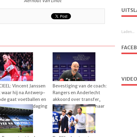
Aernout Van Lindt
UITSL
Laden...
FACE
VIDEO
CIEEL: Vincent Janssen
Bevestiging van de coach:
 waar hij na Antwerp-
Rangers en Anderlecht
ode gaat voetballen en
akkoord over transfer,
t voor aparte uitdaging
speler al vertrokken naar
België