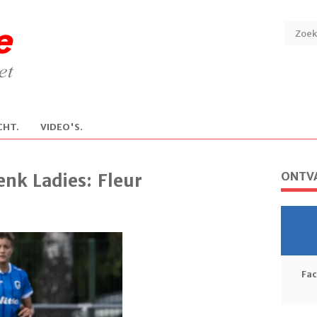
CHT.
V
IDEO'S.
ONTVA
nk Ladies: Fleur
Fa