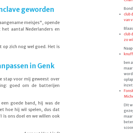
enclave geworden
Bonds
club 
van v
r aangename meisjes", opende
Blaas
t het aantal Nederlanders en
club 
zo wi
 op zich nog wel goed. Het is
Naapen
knuff
ben a
aanpassen in Genk
maar 
worde
te stap voor mij geweest over
oplap
inzet
ing: goed om de batterijen
Fonsk
Mich
n een goede band, hij was de
DIt w
t hoe hij wil spelen, dus dat
gezeg
1 is ons doel en we willen ook
maar 
beter
scoor