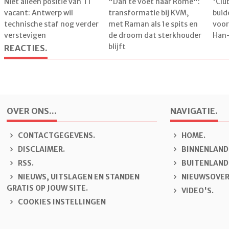
Niet alleen positie van T1
"Dan te voet naar Rome":
'Clu
vacant: Antwerp wil
transformatie bij KVM,
buid
technische staf nog verder
met Raman als 1e spits en
voor
verstevigen
de droom dat sterkhouder
Han
blijft
REACTIES.
OVER ONS...
NAVIGATIE.
CONTACTGEGEVENS.
H
OME.
DISCLAIMER.
B
INNENLAND
RSS.
B
U
ITENLAND
NIEUWS, UITSLAGEN EN STANDEN
N
IEUWSOVER
GRATIS OP JOUW SITE.
V
IDEO'S.
COOKIES INSTELLINGEN