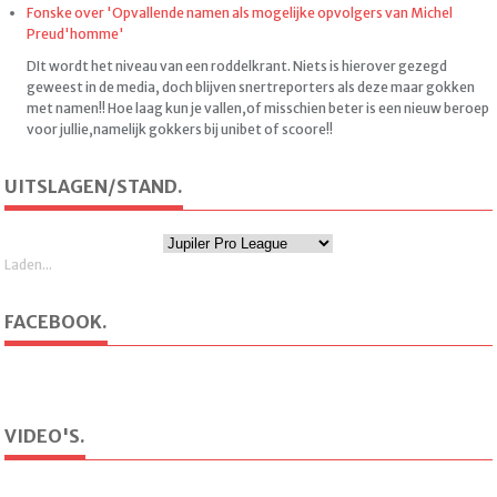
Fonske over 'Opvallende namen als mogelijke opvolgers van Michel
Preud'homme'
DIt wordt het niveau van een roddelkrant. Niets is hierover gezegd
geweest in de media, doch blijven snertreporters als deze maar gokken
met namen!! Hoe laag kun je vallen,of misschien beter is een nieuw beroep
voor jullie,namelijk gokkers bij unibet of scoore!!
UITSLAGEN/STAND.
Laden...
FACEBOOK.
VIDEO'S.