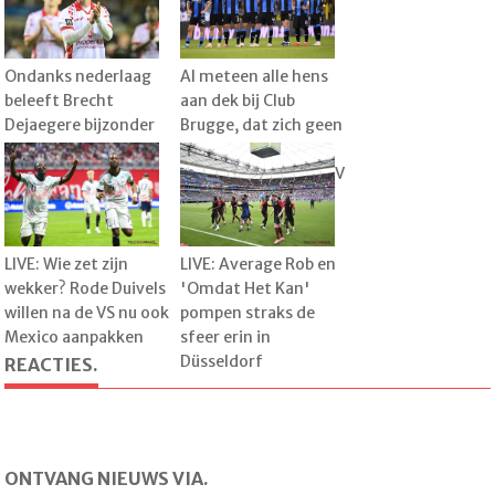
Ondanks nederlaag
Al meteen alle hens
beleeft Brecht
aan dek bij Club
Dejaegere bijzonder
Brugge, dat zich geen
familiemoment:
misstap kan
"Dat was heel leuk"
veroorloven tegen KV
Kortrijk
LIVE: Wie zet zijn
LIVE: Average Rob en
wekker? Rode Duivels
'Omdat Het Kan'
willen na de VS nu ook
pompen straks de
Mexico aanpakken
sfeer erin in
Düsseldorf
REACTIES.
ONTVANG NIEUWS VIA.