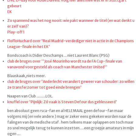
LIVE: D-day voor Rode Duivels: volg hier alles mee wat er in Stuttgart
gebeurt
EK
Zo spannend was het nog nooit: wie pakt wanneer de titel (en wat denkt u
er zelf van)?
Play-off 1
FloFloHuchard over 'Real Madrid-verdediger niet in actie in de Champions
League-finale én het EK'
Bondscoach is Didier Deschamps ... niet Laurent Blanc (PSG)
club de bruges over ''José Mourinho wordt na de FA Cup-finale van
vanavond voorgesteld als coach van Manchester United''
Blaaskaak,niets meer.
club de bruges over 'Anderlecht verandert geweer van schouder: zo willen
ze transferzomer tot goed einde brengen'
Naapen van Club ..........LOL.
knuffel over 'Pijnlijk: Zó vaak is Steven Defour dus geblesseerd'
ben absoluut geen rsca-fan en al HELEMAAL geen defour-fan maar
volgens mij (en vele andere ) mag er zeker eens gekeken worden naar de
falingen van de medische staf . hem telkens maar oplappen om toch maar
zo snel mogelijk terug te kunnen inzetten.....een groepje amateurs in mijn
ogen ....