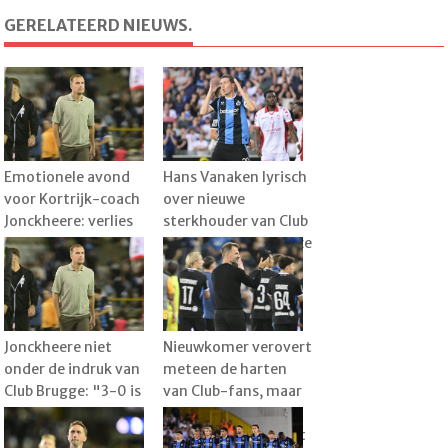
GERELATEERD NIEUWS.
Emotionele avond
Hans Vanaken lyrisch
voor Kortrijk-coach
over nieuwe
Jonckheere: verlies
sterkhouder van Club
tegen Club wordt
Brugge: "Een serieuze
plots bijzaak
meerwaarde"
Jonckheere niet
Nieuwkomer verovert
onder de indruk van
meteen de harten
Club Brugge: "3-0 is
van Club-fans, maar
overdreven"
Leko weet wanneer
het pas echt goed zit