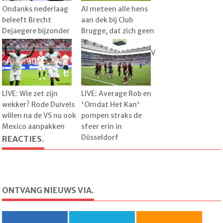
Ondanks nederlaag
Al meteen alle hens
beleeft Brecht
aan dek bij Club
Dejaegere bijzonder
Brugge, dat zich geen
familiemoment:
misstap kan
"Dat was heel leuk"
veroorloven tegen KV
Kortrijk
LIVE: Wie zet zijn
LIVE: Average Rob en
wekker? Rode Duivels
'Omdat Het Kan'
willen na de VS nu ook
pompen straks de
Mexico aanpakken
sfeer erin in
Düsseldorf
REACTIES.
ONTVANG NIEUWS VIA.