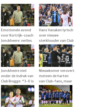
Emotionele avond
Hans Vanaken lyrisch
voor Kortrijk-coach
over nieuwe
Jonckheere: verlies
sterkhouder van Club
tegen Club wordt
Brugge: "Een serieuze
plots bijzaak
meerwaarde"
Jonckheere niet
Nieuwkomer verovert
onder de indruk van
meteen de harten
Club Brugge: "3-0 is
van Club-fans, maar
overdreven"
Leko weet wanneer
het pas echt goed zit