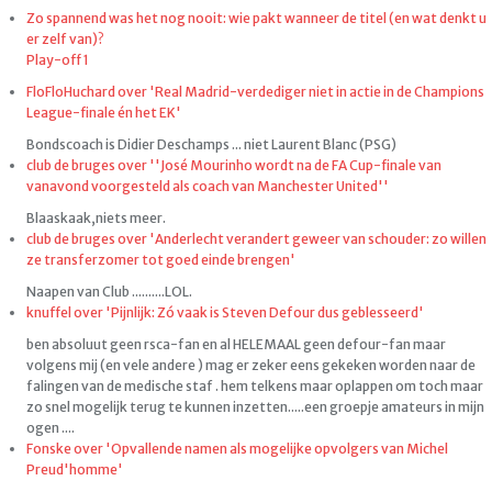
Zo spannend was het nog nooit: wie pakt wanneer de titel (en wat denkt u
er zelf van)?
Play-off 1
FloFloHuchard over 'Real Madrid-verdediger niet in actie in de Champions
League-finale én het EK'
Bondscoach is Didier Deschamps ... niet Laurent Blanc (PSG)
club de bruges over ''José Mourinho wordt na de FA Cup-finale van
vanavond voorgesteld als coach van Manchester United''
Blaaskaak,niets meer.
club de bruges over 'Anderlecht verandert geweer van schouder: zo willen
ze transferzomer tot goed einde brengen'
Naapen van Club ..........LOL.
knuffel over 'Pijnlijk: Zó vaak is Steven Defour dus geblesseerd'
ben absoluut geen rsca-fan en al HELEMAAL geen defour-fan maar
volgens mij (en vele andere ) mag er zeker eens gekeken worden naar de
falingen van de medische staf . hem telkens maar oplappen om toch maar
zo snel mogelijk terug te kunnen inzetten.....een groepje amateurs in mijn
ogen ....
Fonske over 'Opvallende namen als mogelijke opvolgers van Michel
Preud'homme'