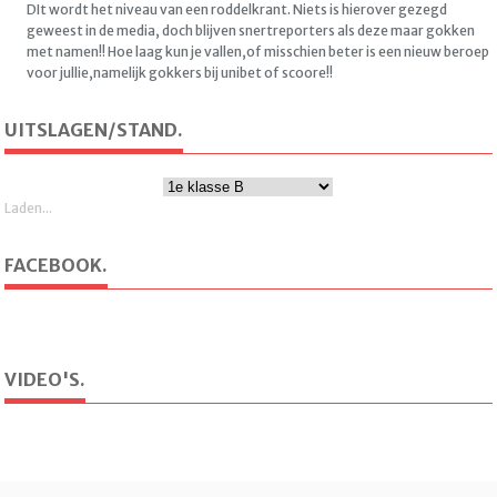
DIt wordt het niveau van een roddelkrant. Niets is hierover gezegd
geweest in de media, doch blijven snertreporters als deze maar gokken
met namen!! Hoe laag kun je vallen,of misschien beter is een nieuw beroep
voor jullie,namelijk gokkers bij unibet of scoore!!
UITSLAGEN/STAND.
Laden...
FACEBOOK.
VIDEO'S.