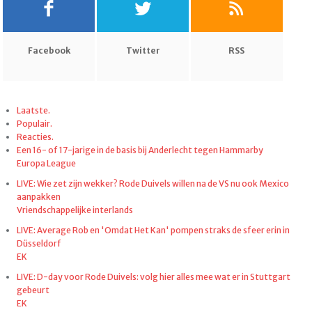
Facebook
Twitter
RSS
Laatste.
Populair.
Reacties.
Een 16- of 17-jarige in de basis bij Anderlecht tegen Hammarby
Europa League
LIVE: Wie zet zijn wekker? Rode Duivels willen na de VS nu ook Mexico
aanpakken
Vriendschappelijke interlands
LIVE: Average Rob en 'Omdat Het Kan' pompen straks de sfeer erin in
Düsseldorf
EK
LIVE: D-day voor Rode Duivels: volg hier alles mee wat er in Stuttgart
gebeurt
EK