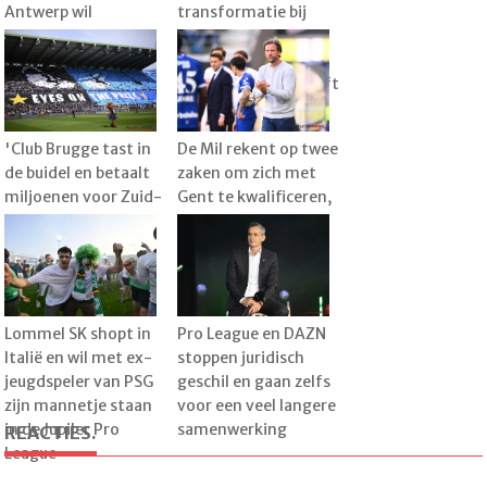
Antwerp wil
transformatie bij
technische staf nog
KVM, met Raman als
verder verstevigen
1e spits en de droom
dat sterkhouder blijft
'Club Brugge tast in
De Mil rekent op twee
de buidel en betaalt
zaken om zich met
miljoenen voor Zuid-
Gent te kwalificeren,
Koreaan Lee Han-
maar veelbesproken
beom'
Kanga is groot
vraagteken
Lommel SK shopt in
Pro League en DAZN
Italië en wil met ex-
stoppen juridisch
jeugdspeler van PSG
geschil en gaan zelfs
zijn mannetje staan
voor een veel langere
in de Jupiler Pro
samenwerking
REACTIES.
League