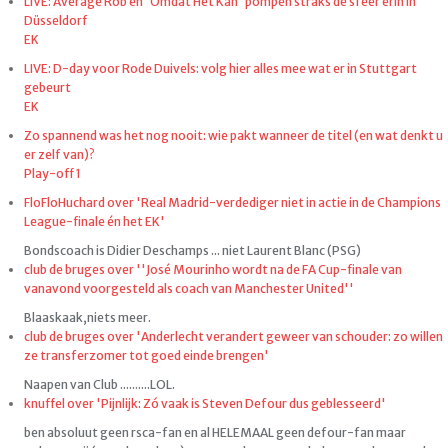
LIVE: Average Rob en 'Omdat Het Kan' pompen straks de sfeer erin in
Düsseldorf
EK
LIVE: D-day voor Rode Duivels: volg hier alles mee wat er in Stuttgart
gebeurt
EK
Zo spannend was het nog nooit: wie pakt wanneer de titel (en wat denkt u
er zelf van)?
Play-off 1
FloFloHuchard over 'Real Madrid-verdediger niet in actie in de Champions
League-finale én het EK'
Bondscoach is Didier Deschamps ... niet Laurent Blanc (PSG)
club de bruges over ''José Mourinho wordt na de FA Cup-finale van
vanavond voorgesteld als coach van Manchester United''
Blaaskaak,niets meer.
club de bruges over 'Anderlecht verandert geweer van schouder: zo willen
ze transferzomer tot goed einde brengen'
Naapen van Club ..........LOL.
knuffel over 'Pijnlijk: Zó vaak is Steven Defour dus geblesseerd'
ben absoluut geen rsca-fan en al HELEMAAL geen defour-fan maar