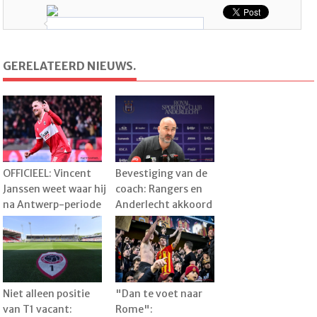
GERELATEERD NIEUWS.
OFFICIEEL: Vincent
Bevestiging van de
Janssen weet waar hij
coach: Rangers en
na Antwerp-periode
Anderlecht akkoord
gaat voetballen en
over transfer, speler
kiest voor aparte
al vertrokken naar
uitdaging
België
Niet alleen positie
"Dan te voet naar
van T1 vacant:
Rome":