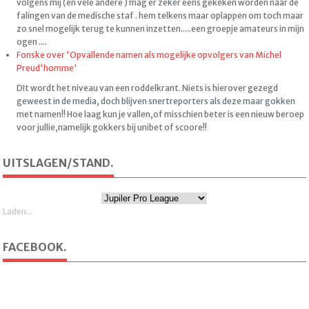
volgens mij (en vele andere ) mag er zeker eens gekeken worden naar de
falingen van de medische staf . hem telkens maar oplappen om toch maar
zo snel mogelijk terug te kunnen inzetten.....een groepje amateurs in mijn
ogen ....
Fonske over 'Opvallende namen als mogelijke opvolgers van Michel
Preud'homme'
DIt wordt het niveau van een roddelkrant. Niets is hierover gezegd
geweest in de media, doch blijven snertreporters als deze maar gokken
met namen!! Hoe laag kun je vallen,of misschien beter is een nieuw beroep
voor jullie,namelijk gokkers bij unibet of scoore!!
UITSLAGEN/STAND.
Laden...
FACEBOOK.