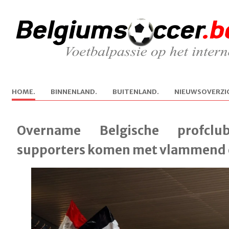
H
OME.
B
INNENLAND.
B
U
ITENLAND.
N
IEUWSOVERZI
Overname Belgische profclu
supporters komen met vlammen