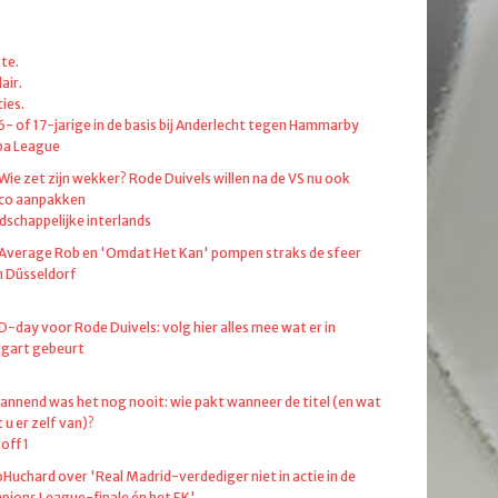
te.
air.
ies.
6- of 17-jarige in de basis bij Anderlecht tegen Hammarby
pa League
 Wie zet zijn wekker? Rode Duivels willen na de VS nu ook
co aanpakken
dschappelijke interlands
 Average Rob en 'Omdat Het Kan' pompen straks de sfeer
in Düsseldorf
 D-day voor Rode Duivels: volg hier alles mee wat er in
tgart gebeurt
annend was het nog nooit: wie pakt wanneer de titel (en wat
 u er zelf van)?
off 1
oHuchard over 'Real Madrid-verdediger niet in actie in de
ions League-finale én het EK'