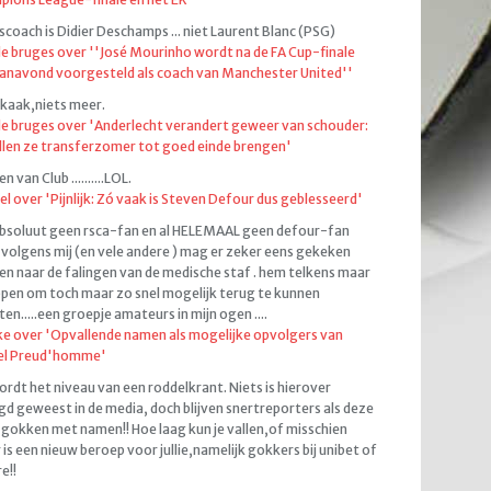
coach is Didier Deschamps ... niet Laurent Blanc (PSG)
de bruges over ''José Mourinho wordt na de FA Cup-finale
anavond voorgesteld als coach van Manchester United''
kaak,niets meer.
de bruges over 'Anderlecht verandert geweer van schouder:
llen ze transferzomer tot goed einde brengen'
 van Club ..........LOL.
el over 'Pijnlijk: Zó vaak is Steven Defour dus geblesseerd'
bsoluut geen rsca-fan en al HELEMAAL geen defour-fan
volgens mij (en vele andere ) mag er zeker eens gekeken
n naar de falingen van de medische staf . hem telkens maar
pen om toch maar zo snel mogelijk terug te kunnen
ten.....een groepje amateurs in mijn ogen ....
e over 'Opvallende namen als mogelijke opvolgers van
el Preud'homme'
ordt het niveau van een roddelkrant. Niets is hierover
d geweest in de media, doch blijven snertreporters als deze
gokken met namen!! Hoe laag kun je vallen,of misschien
 is een nieuw beroep voor jullie,namelijk gokkers bij unibet of
e!!