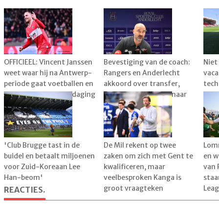
OFFICIEEL: Vincent Janssen
Bevestiging van de coach:
Niet
weet waar hij na Antwerp-
Rangers en Anderlecht
vaca
periode gaat voetballen en
akkoord over transfer,
tech
kiest voor aparte uitdaging
speler al vertrokken naar
vers
België
'Club Brugge tast in de
De Mil rekent op twee
Lomm
buidel en betaalt miljoenen
zaken om zich met Gent te
en w
voor Zuid-Koreaan Lee
kwalificeren, maar
van 
Han-beom'
veelbesproken Kanga is
staa
groot vraagteken
Leag
REACTIES.