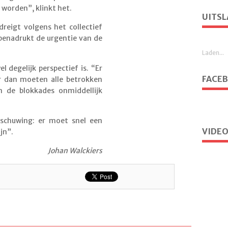
 worden”, klinkt het.
UITSL
reigt volgens het collectief
 benadrukt de urgentie van de
Laden...
l degelijk perspectief is. “Er
FACE
ar dan moeten alle betrokken
n de blokkades onmiddellijk
rschuwing: er moet snel een
VIDEO
jn”.
Johan Walckiers