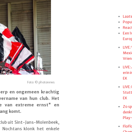
Laats
Popul
React
Een 1
Euro
LIVE:
Mexi
Vrien
LIVE:
erin 
EK
Foto: © photonews
LIVE:
herp en ongemeen krachtig
Stut
EK
vername van hun club. Het
tie van extreme ernst" en
Zo sp
rang komt.
denkt
Play-
 club uit Sint-Jans-Molenbeek,
FloFl
. Nochtans klonk het enkele
Champ