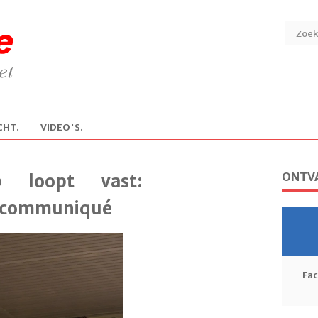
CHT.
V
IDEO'S.
ONTVA
b loopt vast:
d communiqué
Fa