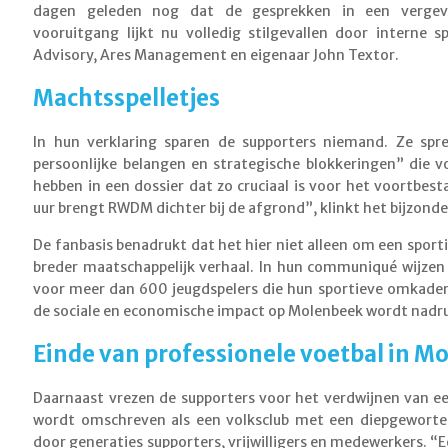
dagen geleden nog dat de gesprekken in een vergev
vooruitgang lijkt nu volledig stilgevallen door interne 
Advisory, Ares Management en eigenaar John Textor.
Machtsspelletjes
In hun verklaring sparen de supporters niemand. Ze spre
persoonlijke belangen en strategische blokkeringen” die 
hebben in een dossier dat zo cruciaal is voor het voortbest
uur brengt RWDM dichter bij de afgrond”, klinkt het bijzond
De fanbasis benadrukt dat het hier niet alleen om een sport
breder maatschappelijk verhaal. In hun communiqué wijzen
voor meer dan 600 jeugdspelers die hun sportieve omkaderi
de sociale en economische impact op Molenbeek wordt nadru
Einde van professionele voetbal in M
Daarnaast vrezen de supporters voor het verdwijnen van 
wordt omschreven als een volksclub met een diepgewortel
door generaties supporters, vrijwilligers en medewerkers. “