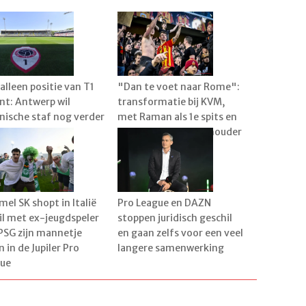
 alleen positie van T1
"Dan te voet naar Rome":
nt: Antwerp wil
transformatie bij KVM,
nische staf nog verder
met Raman als 1e spits en
tevigen
de droom dat sterkhouder
blijft
el SK shopt in Italië
Pro League en DAZN
il met ex-jeugdspeler
stoppen juridisch geschil
PSG zijn mannetje
en gaan zelfs voor een veel
n in de Jupiler Pro
langere samenwerking
ue