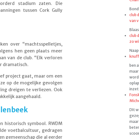
orderd stadium zaten. Die
Bonds
spanningen tussen Cork Gully
club 
van v
Blaas
club 
zo wi
ken over “machtsspelletjes,
Naapen
volgens hen geen plaats meer
knuff
aan van de club. “Elk verloren
er dramatisch.
ben a
maar 
ief project gaat, maar om een
worde
 ze op de mogelijke gevolgen
oplap
inzet
ng dreigen te verliezen. Ook
Fonsk
kkelijk aangehaald.
Mich
olenbeek
DIt w
gezeg
maar 
een historisch symbool. RWDM
beter
de voetbalcultuur, gedragen
scoor
Een gemeenschap die al eerder