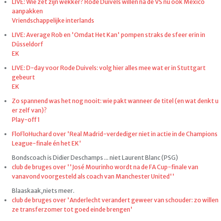
LIVE: Wie zet zijn wekker? Rode Duivels willen na de VS nu ook Mexico
aanpakken
Vriendschappelijke interlands
LIVE: Average Rob en 'Omdat Het Kan' pompen straks de sfeer erin in
Düsseldorf
EK
LIVE: D-day voor Rode Duivels: volg hier alles mee wat er in Stuttgart
gebeurt
EK
Zo spannend was het nog nooit: wie pakt wanneer de titel (en wat denkt u
er zelf van)?
Play-off 1
FloFloHuchard over 'Real Madrid-verdediger niet in actie in de Champions
League-finale én het EK'
Bondscoach is Didier Deschamps ... niet Laurent Blanc (PSG)
club de bruges over ''José Mourinho wordt na de FA Cup-finale van
vanavond voorgesteld als coach van Manchester United''
Blaaskaak,niets meer.
club de bruges over 'Anderlecht verandert geweer van schouder: zo willen
ze transferzomer tot goed einde brengen'