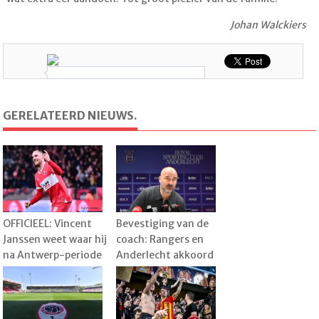
Johan Walckiers
GERELATEERD NIEUWS.
OFFICIEEL: Vincent
Bevestiging van de
Janssen weet waar hij
coach: Rangers en
na Antwerp-periode
Anderlecht akkoord
gaat voetballen en
over transfer, speler
kiest voor aparte
al vertrokken naar
uitdaging
België