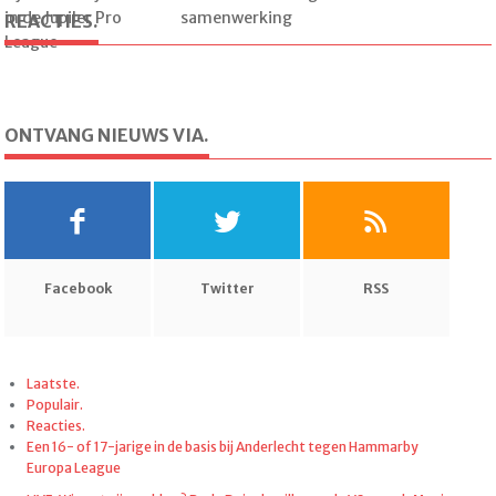
in de Jupiler Pro
samenwerking
REACTIES.
League
ONTVANG NIEUWS VIA.
Facebook
Twitter
RSS
Laatste.
Populair.
Reacties.
Een 16- of 17-jarige in de basis bij Anderlecht tegen Hammarby
Europa League