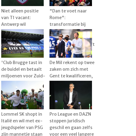
Niet alleen positie
"Dan te voet naar
van T1 vacant:
Rome":
Antwerp wil
transformatie bij
technische staf nog
KVM, met Raman als
verder verstevigen
1e spits en de droom
dat sterkhouder blijft
'Club Brugge tast in
De Mil rekent op twee
de buidel en betaalt
zaken om zich met
miljoenen voor Zuid-
Gent te kwalificeren,
Koreaan Lee Han-
maar veelbesproken
beom'
Kanga is groot
vraagteken
Lommel SK shopt in
Pro League en DAZN
Italië en wil met ex-
stoppen juridisch
jeugdspeler van PSG
geschil en gaan zelfs
zijn mannetje staan
voor een veel langere