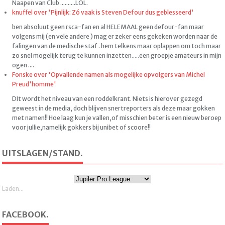
Naapen van Club ..........LOL.
knuffel over 'Pijnlijk: Zó vaak is Steven Defour dus geblesseerd'
ben absoluut geen rsca-fan en al HELEMAAL geen defour-fan maar
volgens mij (en vele andere ) mag er zeker eens gekeken worden naar de
falingen van de medische staf . hem telkens maar oplappen om toch maar
zo snel mogelijk terug te kunnen inzetten.....een groepje amateurs in mijn
ogen ....
Fonske over 'Opvallende namen als mogelijke opvolgers van Michel
Preud'homme'
DIt wordt het niveau van een roddelkrant. Niets is hierover gezegd
geweest in de media, doch blijven snertreporters als deze maar gokken
met namen!! Hoe laag kun je vallen,of misschien beter is een nieuw beroep
voor jullie,namelijk gokkers bij unibet of scoore!!
UITSLAGEN/STAND.
Laden...
FACEBOOK.