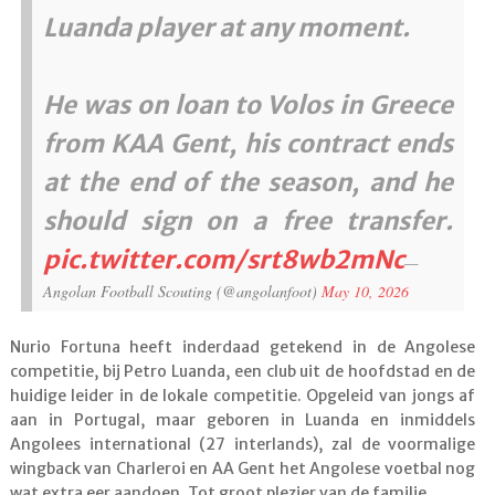
Luanda player at any moment.
He was on loan to Volos in Greece
from KAA Gent, his contract ends
at the end of the season, and he
should sign on a free transfer.
pic.twitter.com/srt8wb2mNc
—
Angolan Football Scouting (@angolanfoot)
May 10, 2026
Nurio Fortuna heeft inderdaad getekend in de Angolese
competitie, bij Petro Luanda, een club uit de hoofdstad en de
huidige leider in de lokale competitie. Opgeleid van jongs af
aan in Portugal, maar geboren in Luanda en inmiddels
Angolees international (27 interlands), zal de voormalige
wingback van Charleroi en AA Gent het Angolese voetbal nog
wat extra eer aandoen. Tot groot plezier van de familie.