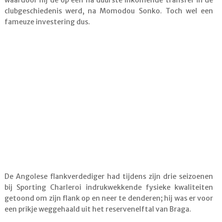
waardoor hij de op één na duurste inkomende transfer in de
clubgeschiedenis werd, na Momodou Sonko. Toch wel een
fameuze investering dus.
De Angolese flankverdediger had tijdens zijn drie seizoenen
bij Sporting Charleroi indrukwekkende fysieke kwaliteiten
getoond om zijn flank op en neer te denderen; hij was er voor
een prikje weggehaald uit het reservenelftal van Braga.