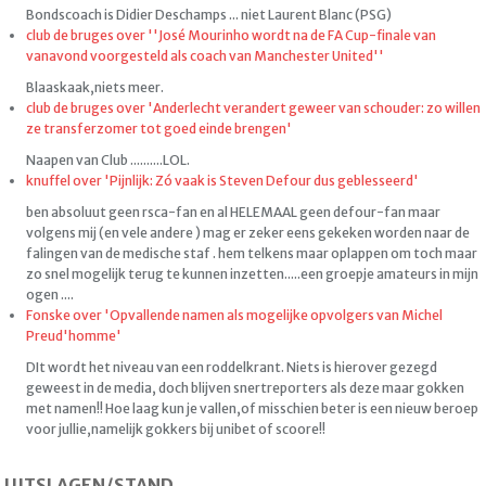
Bondscoach is Didier Deschamps ... niet Laurent Blanc (PSG)
club de bruges over ''José Mourinho wordt na de FA Cup-finale van
vanavond voorgesteld als coach van Manchester United''
Blaaskaak,niets meer.
club de bruges over 'Anderlecht verandert geweer van schouder: zo willen
ze transferzomer tot goed einde brengen'
Naapen van Club ..........LOL.
knuffel over 'Pijnlijk: Zó vaak is Steven Defour dus geblesseerd'
ben absoluut geen rsca-fan en al HELEMAAL geen defour-fan maar
volgens mij (en vele andere ) mag er zeker eens gekeken worden naar de
falingen van de medische staf . hem telkens maar oplappen om toch maar
zo snel mogelijk terug te kunnen inzetten.....een groepje amateurs in mijn
ogen ....
Fonske over 'Opvallende namen als mogelijke opvolgers van Michel
Preud'homme'
DIt wordt het niveau van een roddelkrant. Niets is hierover gezegd
geweest in de media, doch blijven snertreporters als deze maar gokken
met namen!! Hoe laag kun je vallen,of misschien beter is een nieuw beroep
voor jullie,namelijk gokkers bij unibet of scoore!!
UITSLAGEN/STAND.