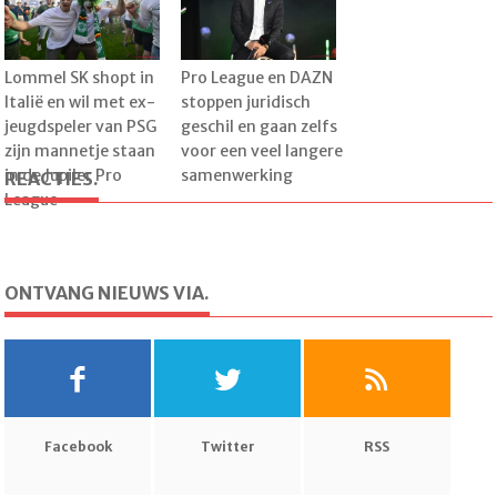
vraagteken
Lommel SK shopt in
Pro League en DAZN
Italië en wil met ex-
stoppen juridisch
jeugdspeler van PSG
geschil en gaan zelfs
zijn mannetje staan
voor een veel langere
in de Jupiler Pro
samenwerking
REACTIES.
League
ONTVANG NIEUWS VIA.
Facebook
Twitter
RSS