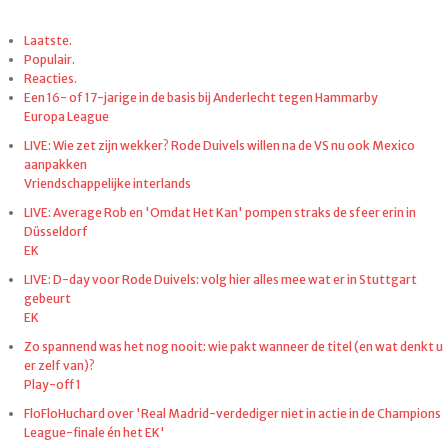
Laatste.
Populair.
Reacties.
Een 16- of 17-jarige in de basis bij Anderlecht tegen Hammarby
Europa League
LIVE: Wie zet zijn wekker? Rode Duivels willen na de VS nu ook Mexico
aanpakken
Vriendschappelijke interlands
LIVE: Average Rob en 'Omdat Het Kan' pompen straks de sfeer erin in
Düsseldorf
EK
LIVE: D-day voor Rode Duivels: volg hier alles mee wat er in Stuttgart
gebeurt
EK
Zo spannend was het nog nooit: wie pakt wanneer de titel (en wat denkt u
er zelf van)?
Play-off 1
FloFloHuchard over 'Real Madrid-verdediger niet in actie in de Champions
League-finale én het EK'