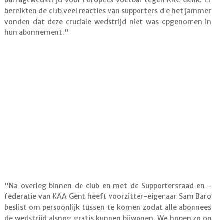
barragewedstrijd voor Europees voetbal tegen KRC Genk. Er
bereikten de club veel reacties van supporters die het jammer
vonden dat deze cruciale wedstrijd niet was opgenomen in
hun abonnement."
"Na overleg binnen de club en met de Supportersraad en -
federatie van KAA Gent heeft voorzitter-eigenaar Sam Baro
beslist om persoonlijk tussen te komen zodat alle abonnees
de wedstrijd alsnog gratis kunnen bijwonen. We hopen zo op