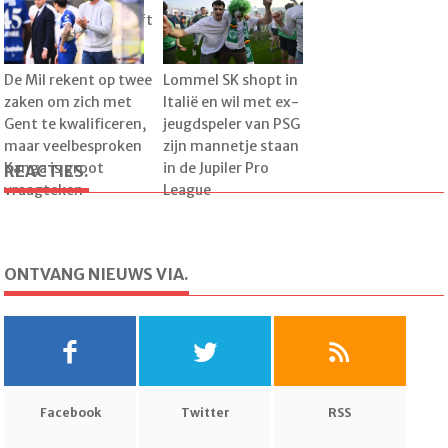
dat sterkhouder blijft
De Mil rekent op twee
Lommel SK shopt in
zaken om zich met
Italië en wil met ex-
Gent te kwalificeren,
jeugdspeler van PSG
maar veelbesproken
zijn mannetje staan
Kanga is groot
in de Jupiler Pro
REACTIES.
vraagteken
League
ONTVANG NIEUWS VIA.
Facebook
Twitter
RSS