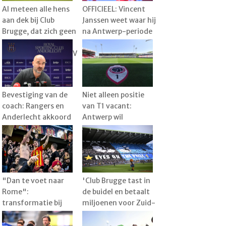
Al meteen alle hens
OFFICIEEL: Vincent
aan dek bij Club
Janssen weet waar hij
Brugge, dat zich geen
na Antwerp-periode
misstap kan
gaat voetballen en
veroorloven tegen KV
kiest voor aparte
Kortrijk
uitdaging
Bevestiging van de
Niet alleen positie
coach: Rangers en
van T1 vacant:
Anderlecht akkoord
Antwerp wil
over transfer, speler
technische staf nog
al vertrokken naar
verder verstevigen
België
"Dan te voet naar
'Club Brugge tast in
Rome":
de buidel en betaalt
transformatie bij
miljoenen voor Zuid-
KVM, met Raman als
Koreaan Lee Han-
1e spits en de droom
beom'