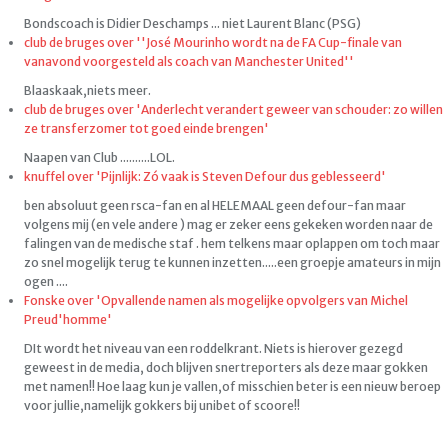
Bondscoach is Didier Deschamps ... niet Laurent Blanc (PSG)
club de bruges over ''José Mourinho wordt na de FA Cup-finale van
vanavond voorgesteld als coach van Manchester United''
Blaaskaak,niets meer.
club de bruges over 'Anderlecht verandert geweer van schouder: zo willen
ze transferzomer tot goed einde brengen'
Naapen van Club ..........LOL.
knuffel over 'Pijnlijk: Zó vaak is Steven Defour dus geblesseerd'
ben absoluut geen rsca-fan en al HELEMAAL geen defour-fan maar
volgens mij (en vele andere ) mag er zeker eens gekeken worden naar de
falingen van de medische staf . hem telkens maar oplappen om toch maar
zo snel mogelijk terug te kunnen inzetten.....een groepje amateurs in mijn
ogen ....
Fonske over 'Opvallende namen als mogelijke opvolgers van Michel
Preud'homme'
DIt wordt het niveau van een roddelkrant. Niets is hierover gezegd
geweest in de media, doch blijven snertreporters als deze maar gokken
met namen!! Hoe laag kun je vallen,of misschien beter is een nieuw beroep
voor jullie,namelijk gokkers bij unibet of scoore!!