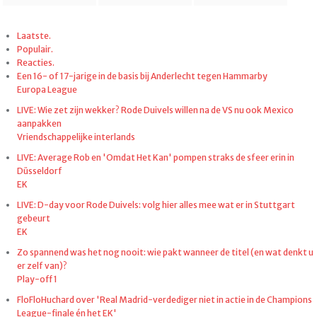
Laatste.
Populair.
Reacties.
Een 16- of 17-jarige in de basis bij Anderlecht tegen Hammarby
Europa League
LIVE: Wie zet zijn wekker? Rode Duivels willen na de VS nu ook Mexico
aanpakken
Vriendschappelijke interlands
LIVE: Average Rob en 'Omdat Het Kan' pompen straks de sfeer erin in
Düsseldorf
EK
LIVE: D-day voor Rode Duivels: volg hier alles mee wat er in Stuttgart
gebeurt
EK
Zo spannend was het nog nooit: wie pakt wanneer de titel (en wat denkt u
er zelf van)?
Play-off 1
FloFloHuchard over 'Real Madrid-verdediger niet in actie in de Champions
League-finale én het EK'