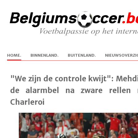
H
OME.
B
INNENLAND.
B
U
ITENLAND.
N
IEUWSOVERZI
"We zijn de controle kwijt": Mehd
de alarmbel na zware rellen 
Charleroi