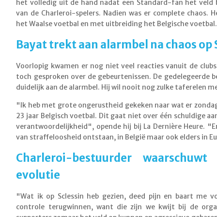
het volledig uit de hand nadat een Standard-fan het veld 
van de Charleroi-spelers. Nadien was er complete chaos. 
het Waalse voetbal en met uitbreiding het Belgische voetbal
Bayat trekt aan alarmbel na chaos op 
Voorlopig kwamen er nog niet veel reacties vanuit de club
toch gesproken over de gebeurtenissen. De gedelegeerde be
duidelijk aan de alarmbel. Hij wil nooit nog zulke taferelen
"Ik heb met grote ongerustheid gekeken naar wat er zondag 
23 jaar Belgisch voetbal. Dit gaat niet over één schuldige aa
verantwoordelijkheid", opende hij bij La Dernière Heure. "E
van straffeloosheid ontstaan, in België maar ook elders in E
Charleroi-bestuurder waarschuwt 
evolutie
"Wat ik op Sclessin heb gezien, deed pijn en baart me 
controle terugwinnen, want die zijn we kwijt bij de orga