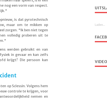
maken naar spelers, is er een
ene nog een vorm van respect.
UITSL
ijk."
opnieuw, is dat pyrotechnisch
how, maar om te mikken op
Laden...
eel zorgen. "Ik ben niet tegen
n volledig proberen uit te
FACE
en."
ens werden gebruikt en van
ysiek in gevaar en kan zelfs
ofd krijgt? Die persoon kan
VIDEO
ncident
nten op Sclessin. Volgens hem
uw controle te krijgen, voor
rantwoordelijkheid nemen en