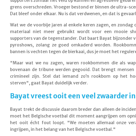
supporters zomaar het veld op kunnen en agressieve gebaren 
grens overschreden. Vroeger bestond er binnen de ultra-sc
Dat bleef onder elkaar. Nu is dat verdwenen, en dat is gevaarl
Wat we de voorbije jaren al enkele keren zagen, en zondag 
materiaal niet meer gebruikt wordt voor een mooie s
supporters van de tegenstander. Dat baart Bayat bijzonder v
pyroshows, zolang ze goed omkaderd worden. Rookbomme
bannen is vechten tegen de bierkaai, dus je moet het reguler
"Maar wat we nu zagen, waren rookbommen die als wap
bovenaan de tribune werden gegooid. Dat brengt mensen f
crimineel zijn. Stel dat iemand zo’n rookbom op het ho
sterven", gaat Bayat duidelijk verder.
Bayat vreest ooit een veel zwaarder i
Bayat trekt de discussie daarom breder dan alleen de incide
moet het Belgische voetbal dit moment aangrijpen om opnie
het ooit écht fout loopt. "We moeten allemaal onze ve
ingrijpen, in het belang van het Belgische voetbal."