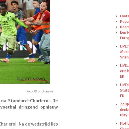
Laats
Popul
React
Een 1
Euro
LIVE:
Mexi
Vrien
LIVE:
erin 
EK
LIVE:
Stut
Foto: © photonews
EK
na Standard-Charleroi. De
Zo sp
 voetbal dringend opnieuw
denkt
Play-
FloFl
rleroi. Na de wedstrijd liep
Champ