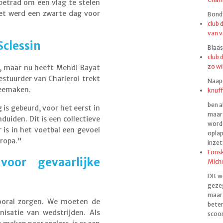
betrad om een vlag te stelen
Het werd een zwarte dag voor
Bonds
club 
.
van v
Sclessin
Blaas
club 
zo wi
s, maar nu heeft Mehdi Bayat
stuurder van Charleroi trekt
Naapen
 meemaken.
knuff
ben a
is gebeurd, voor het eerst in
maar 
nduiden. Dit is een collectieve
worde
r is in het voetbal een gevoel
oplap
uropa."
inzet
Fonsk
voor gevaarlijke
Mich
DIt w
gezeg
maar 
vooral zorgen. We moeten de
beter
nisatie van wedstrijden. Als
scoor