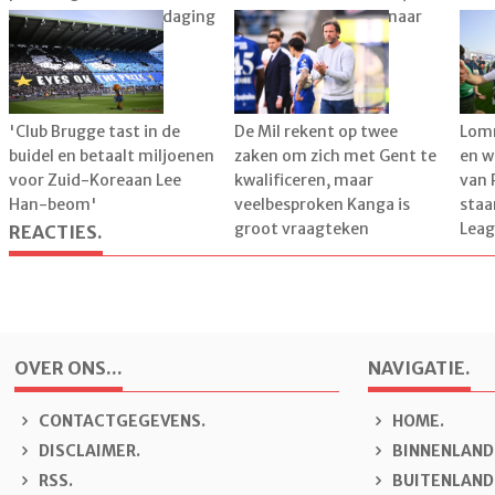
kiest voor aparte uitdaging
speler al vertrokken naar
vers
België
'Club Brugge tast in de
De Mil rekent op twee
Lomm
buidel en betaalt miljoenen
zaken om zich met Gent te
en w
voor Zuid-Koreaan Lee
kwalificeren, maar
van 
Han-beom'
veelbesproken Kanga is
staa
groot vraagteken
Leag
REACTIES.
OVER ONS...
NAVIGATIE.
CONTACTGEGEVENS.
H
OME.
DISCLAIMER.
B
INNENLAND
RSS.
B
U
ITENLAND