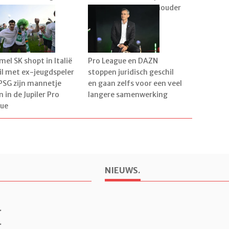
tevigen
de droom dat sterkhouder
blijft
el SK shopt in Italië
Pro League en DAZN
il met ex-jeugdspeler
stoppen juridisch geschil
PSG zijn mannetje
en gaan zelfs voor een veel
n in de Jupiler Pro
langere samenwerking
ue
NIEUWS.
.
.