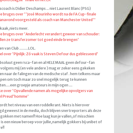
coach is Didier Deschamps ... niet Laurent Blanc (PSG)
de bruges over ''José Mourinho wordt na de FA Cup-finale
anavond voorgesteld als coach van Manchester United''
kaak,niets meer.
de bruges over 'Anderlecht verandert geweer van schouder:
llen ze transferzomer tot goed einde brengen'
 van Club ..........LOL.
el over 'Pijnlijk: Zó vaak is Steven Defour dus geblesseerd'
bsoluut geen rsca-fan en al HELEMAAL geen defour-fan
volgens mij (en vele andere ) mag er zeker eens gekeken
n naar de falingen van de medische staf . hem telkens maar
pen om toch maar zo snel mogelijk terug te kunnen
ten.....een groepje amateurs in mijn ogen ....
e over 'Opvallende namen als mogelijke opvolgers van
el Preud'homme'
ordt het niveau van een roddelkrant. Niets is hierover
d geweest in de media, doch blijven snertreporters als deze
gokken met namen!! Hoe laag kun je vallen,of misschien
 is een nieuw beroep voor jullie,namelijk gokkers bij unibet of
e!!