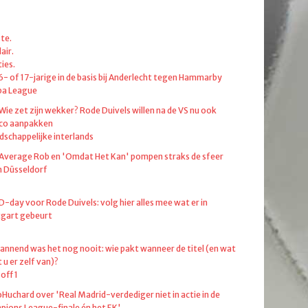
te.
air.
ies.
6- of 17-jarige in de basis bij Anderlecht tegen Hammarby
pa League
 Wie zet zijn wekker? Rode Duivels willen na de VS nu ook
co aanpakken
dschappelijke interlands
 Average Rob en 'Omdat Het Kan' pompen straks de sfeer
in Düsseldorf
 D-day voor Rode Duivels: volg hier alles mee wat er in
tgart gebeurt
annend was het nog nooit: wie pakt wanneer de titel (en wat
 u er zelf van)?
off 1
oHuchard over 'Real Madrid-verdediger niet in actie in de
ions League-finale én het EK'